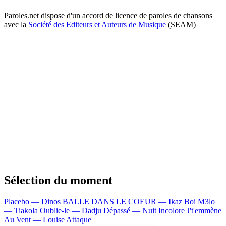
Paroles.net dispose d'un accord de licence de paroles de chansons
avec la
Société des Editeurs et Auteurs de Musique
(SEAM)
Sélection du moment
Placebo — Dinos
BALLE DANS LE COEUR — Ikaz Boi
M3lo
— Tiakola
Oublie-le — Dadju
Dépassé — Nuit Incolore
J't'emmène
Au Vent — Louise Attaque