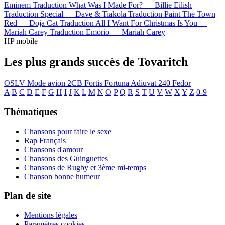
Eminem
Traduction What Was I Made For? —
Billie Eilish
Traduction Special —
Dave & Tiakola
Traduction Paint The Town
Red —
Doja Cat
Traduction All I Want For Christmas Is You —
Mariah Carey
Traduction Emorio —
Mariah Carey
HP mobile
Les plus grands succès de Tovaritch
OSLV
Mode avion
2CB
Fortis Fortuna Adiuvat
240
Fedor
A
B
C
D
E
F
G
H
I
J
K
L
M
N
O
P
Q
R
S
T
U
V
W
X
Y
Z
0-9
Thématiques
Chansons pour faire le sexe
Rap Français
Chansons d'amour
Chansons des Guinguettes
Chansons de Rugby et 3ème mi-temps
Chanson bonne humeur
Plan de site
Mentions légales
Paramètres cookies