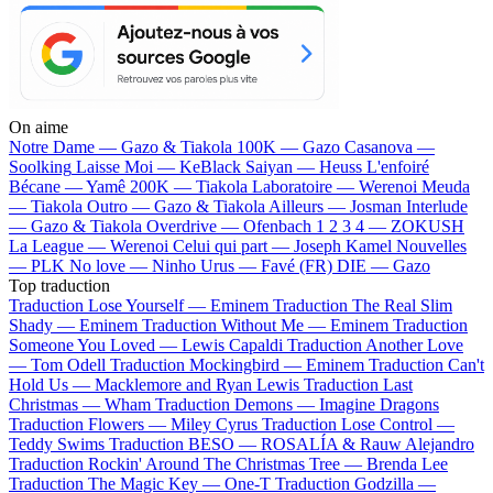
On aime
Notre Dame —
Gazo & Tiakola
100K —
Gazo
Casanova —
Soolking
Laisse Moi —
KeBlack
Saiyan —
Heuss L'enfoiré
Bécane —
Yamê
200K —
Tiakola
Laboratoire —
Werenoi
Meuda
—
Tiakola
Outro —
Gazo & Tiakola
Ailleurs —
Josman
Interlude
—
Gazo & Tiakola
Overdrive —
Ofenbach
1 2 3 4 —
ZOKUSH
La League —
Werenoi
Celui qui part —
Joseph Kamel
Nouvelles
—
PLK
No love —
Ninho
Urus —
Favé (FR)
DIE —
Gazo
Top traduction
Traduction Lose Yourself —
Eminem
Traduction The Real Slim
Shady —
Eminem
Traduction Without Me —
Eminem
Traduction
Someone You Loved —
Lewis Capaldi
Traduction Another Love
—
Tom Odell
Traduction Mockingbird —
Eminem
Traduction Can't
Hold Us —
Macklemore and Ryan Lewis
Traduction Last
Christmas —
Wham
Traduction Demons —
Imagine Dragons
Traduction Flowers —
Miley Cyrus
Traduction Lose Control —
Teddy Swims
Traduction BESO —
ROSALÍA & Rauw Alejandro
Traduction Rockin' Around The Christmas Tree —
Brenda Lee
Traduction The Magic Key —
One-T
Traduction Godzilla —