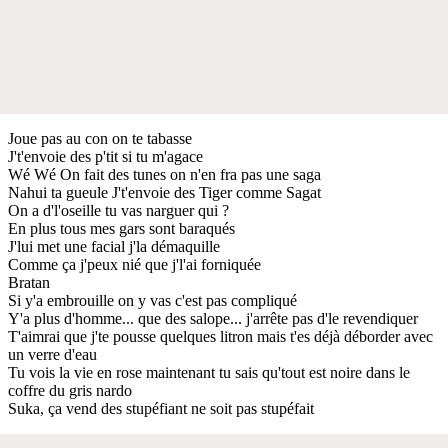
Joue pas au con on te tabasse
J't'envoie des p'tit si tu m'agace
Wé Wé On fait des tunes on n'en fra pas une saga
Nahui ta gueule J't'envoie des Tiger comme Sagat
On a d'l'oseille tu vas narguer qui ?
En plus tous mes gars sont baraqués
J'lui met une facial j'la démaquille
Comme ça j'peux nié que j'l'ai forniquée
Bratan
Si y'a embrouille on y vas c'est pas compliqué
Y'a plus d'homme... que des salope... j'arrête pas d'le revendiquer
T'aimrai que j'te pousse quelques litron mais t'es déjà déborder avec
un verre d'eau
Tu vois la vie en rose maintenant tu sais qu'tout est noire dans le
coffre du gris nardo
Suka, ça vend des stupéfiant ne soit pas stupéfait