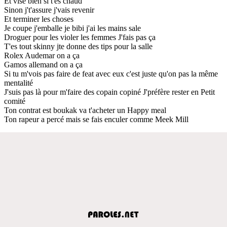
Et vise bien si t'es chaud
Sinon j't'assure j'vais revenir
Et terminer les choses
Je coupe j'emballe je bibi j'ai les mains sale
Droguer pour les violer les femmes J'fais pas ça
T'es tout skinny jte donne des tips pour la salle
Rolex Audemar on a ça
Gamos allemand on a ça
Si tu m'vois pas faire de feat avec eux c'est juste qu'on pas la même
mentalité
J'suis pas là pour m'faire des copain copiné J'préfère rester en Petit
comité
Ton contrat est boukak va t'acheter un Happy meal
Ton rapeur a percé mais se fais enculer comme Meek Mill