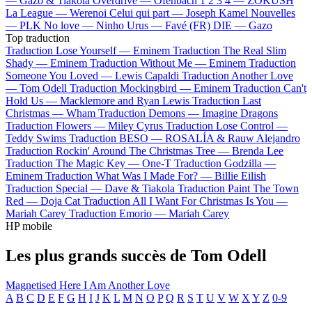
—
Gazo & Tiakola
Overdrive —
Ofenbach
1 2 3 4 —
ZOKUSH
La League —
Werenoi
Celui qui part —
Joseph Kamel
Nouvelles
—
PLK
No love —
Ninho
Urus —
Favé (FR)
DIE —
Gazo
Top traduction
Traduction Lose Yourself —
Eminem
Traduction The Real Slim
Shady —
Eminem
Traduction Without Me —
Eminem
Traduction
Someone You Loved —
Lewis Capaldi
Traduction Another Love
—
Tom Odell
Traduction Mockingbird —
Eminem
Traduction Can't
Hold Us —
Macklemore and Ryan Lewis
Traduction Last
Christmas —
Wham
Traduction Demons —
Imagine Dragons
Traduction Flowers —
Miley Cyrus
Traduction Lose Control —
Teddy Swims
Traduction BESO —
ROSALÍA & Rauw Alejandro
Traduction Rockin' Around The Christmas Tree —
Brenda Lee
Traduction The Magic Key —
One-T
Traduction Godzilla —
Eminem
Traduction What Was I Made For? —
Billie Eilish
Traduction Special —
Dave & Tiakola
Traduction Paint The Town
Red —
Doja Cat
Traduction All I Want For Christmas Is You —
Mariah Carey
Traduction Emorio —
Mariah Carey
HP mobile
Les plus grands succès de Tom Odell
Magnetised
Here I Am
Another Love
A
B
C
D
E
F
G
H
I
J
K
L
M
N
O
P
Q
R
S
T
U
V
W
X
Y
Z
0-9