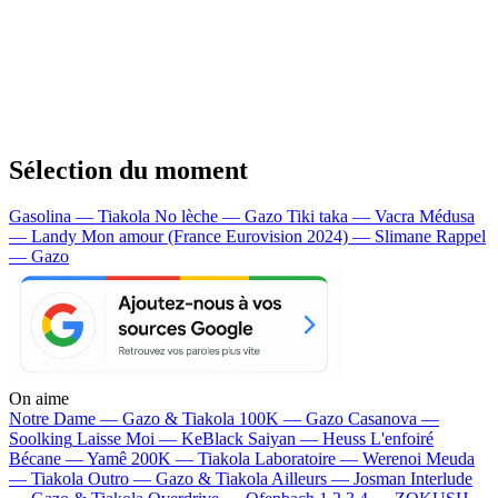
Sélection du moment
Gasolina — Tiakola
No lèche — Gazo
Tiki taka — Vacra
Médusa
— Landy
Mon amour (France Eurovision 2024) — Slimane
Rappel
— Gazo
On aime
Notre Dame —
Gazo & Tiakola
100K —
Gazo
Casanova —
Soolking
Laisse Moi —
KeBlack
Saiyan —
Heuss L'enfoiré
Bécane —
Yamê
200K —
Tiakola
Laboratoire —
Werenoi
Meuda
—
Tiakola
Outro —
Gazo & Tiakola
Ailleurs —
Josman
Interlude