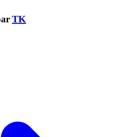
par
TK