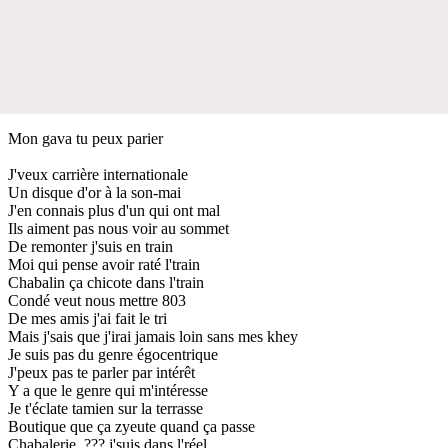
Mon gava tu peux parier
J'veux carrière internationale
Un disque d'or à la son-mai
J'en connais plus d'un qui ont mal
Ils aiment pas nous voir au sommet
De remonter j'suis en train
Moi qui pense avoir raté l'train
Chabalin ça chicote dans l'train
Condé veut nous mettre 803
De mes amis j'ai fait le tri
Mais j'sais que j'irai jamais loin sans mes khey
Je suis pas du genre égocentrique
J'peux pas te parler par intérêt
Y a que le genre qui m'intéresse
Je t'éclate tamien sur la terrasse
Boutique que ça zyeute quand ça passe
Chabalerie, ??? j'suis dans l'réel