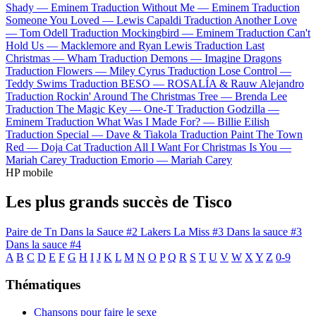
Shady —
Eminem
Traduction Without Me —
Eminem
Traduction
Someone You Loved —
Lewis Capaldi
Traduction Another Love
—
Tom Odell
Traduction Mockingbird —
Eminem
Traduction Can't
Hold Us —
Macklemore and Ryan Lewis
Traduction Last
Christmas —
Wham
Traduction Demons —
Imagine Dragons
Traduction Flowers —
Miley Cyrus
Traduction Lose Control —
Teddy Swims
Traduction BESO —
ROSALÍA & Rauw Alejandro
Traduction Rockin' Around The Christmas Tree —
Brenda Lee
Traduction The Magic Key —
One-T
Traduction Godzilla —
Eminem
Traduction What Was I Made For? —
Billie Eilish
Traduction Special —
Dave & Tiakola
Traduction Paint The Town
Red —
Doja Cat
Traduction All I Want For Christmas Is You —
Mariah Carey
Traduction Emorio —
Mariah Carey
HP mobile
Les plus grands succès de Tisco
Paire de Tn
Dans la Sauce #2
Lakers
La Miss #3
Dans la sauce #3
Dans la sauce #4
A
B
C
D
E
F
G
H
I
J
K
L
M
N
O
P
Q
R
S
T
U
V
W
X
Y
Z
0-9
Thématiques
Chansons pour faire le sexe