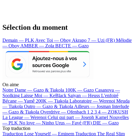
Sélection du moment
Demain — PLK
Avec Toi — Oboy
Akrapo 7 — Uzi (FR)
Mélodie
— Oboy
AMBER — Zola
BECTE — Gazo
On aime
Notre Dame —
Gazo & Tiakola
100K —
Gazo
Casanova —
Soolking
Laisse Moi —
KeBlack
Saiyan —
Heuss L'enfoiré
Bécane —
Yamê
200K —
Tiakola
Laboratoire —
Werenoi
Meuda
—
Tiakola
Outro —
Gazo & Tiakola
Ailleurs —
Josman
Interlude
—
Gazo & Tiakola
Overdrive —
Ofenbach
1 2 3 4 —
ZOKUSH
La League —
Werenoi
Celui qui part —
Joseph Kamel
Nouvelles
—
PLK
No love —
Ninho
Urus —
Favé (FR)
DIE —
Gazo
Top traduction
Traduction Lose Yourself —
Eminem
Traduction The Real Slim