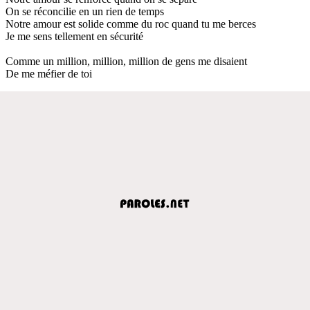
On se réconcilie en un rien de temps
Notre amour est solide comme du roc quand tu me berces
Je me sens tellement en sécurité
Comme un million, million, million de gens me disaient
De me méfier de toi