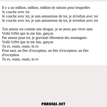
Il y a un million, million, million de raisons pour lesquelles
Je couche avec toi
Je couche avec toi, je suis amoureuse de toi, je m'enfuis avec toi
Je couche avec toi, je suis amoureuse de toi, je m'enfuis avec toi
Ton amour est comme une drogue, je ne peux pas vivre sans
Voilà l'effet que tu me fais, garçon
Par amour pour toi, je gravirais fièrement des montagnes
Voilà l'effet que tu me fais, garçon
Tu es, ouais, ouais, tu es
Pour moi, un être d'exception, un être d'exception, un être
d'exception
Tu es, ouais, ouais, tu es