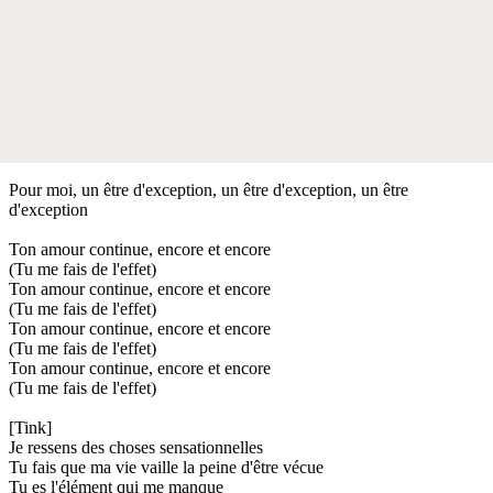
Pour moi, un être d'exception, un être d'exception, un être
d'exception
Ton amour continue, encore et encore
(Tu me fais de l'effet)
Ton amour continue, encore et encore
(Tu me fais de l'effet)
Ton amour continue, encore et encore
(Tu me fais de l'effet)
Ton amour continue, encore et encore
(Tu me fais de l'effet)
[Tink]
Je ressens des choses sensationnelles
Tu fais que ma vie vaille la peine d'être vécue
Tu es l'élément qui me manque