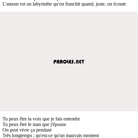
L'amour est un labyrinthe qu'on franchit quand, juste, on écoute
Tu peux être la voix que je fais entendre
Tu peux être le man que j'épouse
On peut vivre ça pendant
Très longtemps ; qu'est-ce qu'un mauvais moment