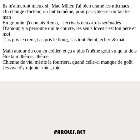
Ils m'aimeront mieux si j'Mac Miller, j'ai bien cramé les micmacs
On change d'acteur, on fait la même, pour pas s'blesser on fait les
man
En goumin, j'écoutais Rema, j't'écrivais deux-trois sérénades
D'amour, y a personne qui te couvre, les seuls loves c'est ton père et
moi
T'as pris le cœur, t'as pris le boug, t'as tout éteint, echec & mat
Main autour du cou en collier, et ça a plus l'même goût vu qu'tu dois
être la millième, -llième
Chienne de vie, mérite la fourrière, quand celle-ci manque de goût
j'essaye d'y rajouter miel, miel