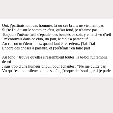
Oui, j'partirais loin des hommes, là où ces bruits ne viennent pas
Si j'te l'ai dit sur le sommier, c'est, qu'au fond, je n't'aime pas
Toujours l'même fusil d'épaule, des beautés ce soir, y en a, à vu d'œil
J'm'ennuyais dans ce club, un jour, le ciel t'a parachuté
Au cas où tu t'demandes, quand faut être sérieux, j'fais l'taf
Encore des choses à parfaire, et j'préférais t'en faire part
Au fond, j'trouve qu'elles s'ressemblent toutes, la te-boi fut remplie
de toi
J'suis trop d'une humeur pitbull pour t'chanter : "Ne me quitte pas"
Vu qu'c'est mon silence qui te saoûle, j'risque de t'soulager si je parle