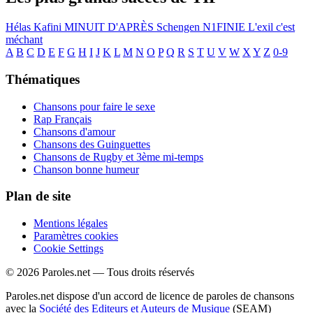
Hélas
Kafini
MINUIT D'APRÈS
Schengen
N1FINIE
L'exil c'est
méchant
A
B
C
D
E
F
G
H
I
J
K
L
M
N
O
P
Q
R
S
T
U
V
W
X
Y
Z
0-9
Thématiques
Chansons pour faire le sexe
Rap Français
Chansons d'amour
Chansons des Guinguettes
Chansons de Rugby et 3ème mi-temps
Chanson bonne humeur
Plan de site
Mentions légales
Paramètres cookies
Cookie Settings
© 2026 Paroles.net — Tous droits réservés
Paroles.net dispose d'un accord de licence de paroles de chansons
avec la
Société des Editeurs et Auteurs de Musique
(SEAM)