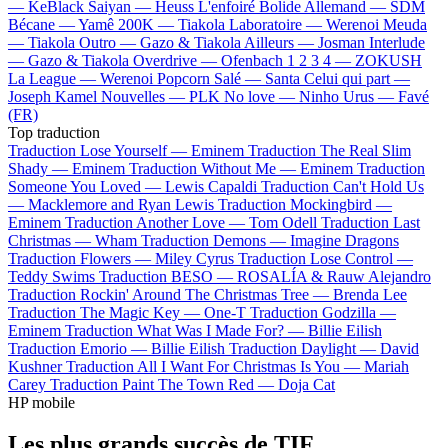
—
KeBlack
Saiyan —
Heuss L'enfoiré
Bolide Allemand —
SDM
Bécane —
Yamê
200K —
Tiakola
Laboratoire —
Werenoi
Meuda
—
Tiakola
Outro —
Gazo & Tiakola
Ailleurs —
Josman
Interlude
—
Gazo & Tiakola
Overdrive —
Ofenbach
1 2 3 4 —
ZOKUSH
La League —
Werenoi
Popcorn Salé —
Santa
Celui qui part —
Joseph Kamel
Nouvelles —
PLK
No love —
Ninho
Urus —
Favé
(FR)
Top traduction
Traduction Lose Yourself —
Eminem
Traduction The Real Slim
Shady —
Eminem
Traduction Without Me —
Eminem
Traduction
Someone You Loved —
Lewis Capaldi
Traduction Can't Hold Us
—
Macklemore and Ryan Lewis
Traduction Mockingbird —
Eminem
Traduction Another Love —
Tom Odell
Traduction Last
Christmas —
Wham
Traduction Demons —
Imagine Dragons
Traduction Flowers —
Miley Cyrus
Traduction Lose Control —
Teddy Swims
Traduction BESO —
ROSALÍA & Rauw Alejandro
Traduction Rockin' Around The Christmas Tree —
Brenda Lee
Traduction The Magic Key —
One-T
Traduction Godzilla —
Eminem
Traduction What Was I Made For? —
Billie Eilish
Traduction Emorio —
Billie Eilish
Traduction Daylight —
David
Kushner
Traduction All I Want For Christmas Is You —
Mariah
Carey
Traduction Paint The Town Red —
Doja Cat
HP mobile
Les plus grands succès de TIF