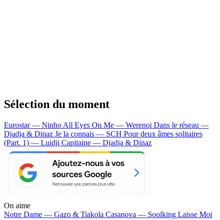
Sélection du moment
Eurostar — Ninho
All Eyes On Me — Werenoi
Dans le réseau —
Djadja & Dinaz
Je la connais — SCH
Pour deux âmes solitaires
(Part. 1) — Luidji
Capitaine — Djadja & Dinaz
On aime
Notre Dame —
Gazo & Tiakola
Casanova —
Soolking
Laisse Moi