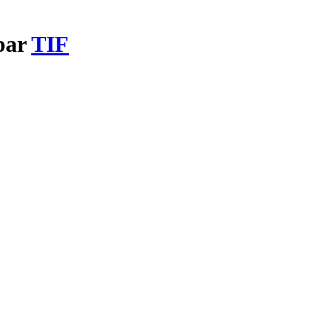
 par
TIF