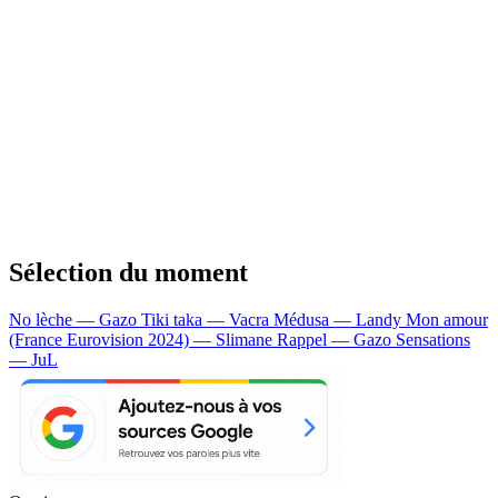
Sélection du moment
No lèche — Gazo
Tiki taka — Vacra
Médusa — Landy
Mon amour
(France Eurovision 2024) — Slimane
Rappel — Gazo
Sensations
— JuL