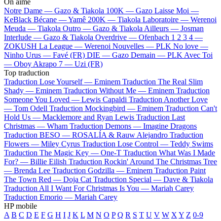
On aime
Notre Dame —
Gazo & Tiakola
100K —
Gazo
Laisse Moi —
KeBlack
Bécane —
Yamê
200K —
Tiakola
Laboratoire —
Werenoi
Meuda —
Tiakola
Outro —
Gazo & Tiakola
Ailleurs —
Josman
Interlude —
Gazo & Tiakola
Overdrive —
Ofenbach
1 2 3 4 —
ZOKUSH
La League —
Werenoi
Nouvelles —
PLK
No love —
Ninho
Urus —
Favé (FR)
DIE —
Gazo
Demain —
PLK
Avec Toi
—
Oboy
Akrapo 7 —
Uzi (FR)
Top traduction
Traduction Lose Yourself —
Eminem
Traduction The Real Slim
Shady —
Eminem
Traduction Without Me —
Eminem
Traduction
Someone You Loved —
Lewis Capaldi
Traduction Another Love
—
Tom Odell
Traduction Mockingbird —
Eminem
Traduction Can't
Hold Us —
Macklemore and Ryan Lewis
Traduction Last
Christmas —
Wham
Traduction Demons —
Imagine Dragons
Traduction BESO —
ROSALÍA & Rauw Alejandro
Traduction
Flowers —
Miley Cyrus
Traduction Lose Control —
Teddy Swims
Traduction The Magic Key —
One-T
Traduction What Was I Made
For? —
Billie Eilish
Traduction Rockin' Around The Christmas Tree
—
Brenda Lee
Traduction Godzilla —
Eminem
Traduction Paint
The Town Red —
Doja Cat
Traduction Special —
Dave & Tiakola
Traduction All I Want For Christmas Is You —
Mariah Carey
Traduction Emorio —
Mariah Carey
HP mobile
A
B
C
D
E
F
G
H
I
J
K
L
M
N
O
P
Q
R
S
T
U
V
W
X
Y
Z
0-9