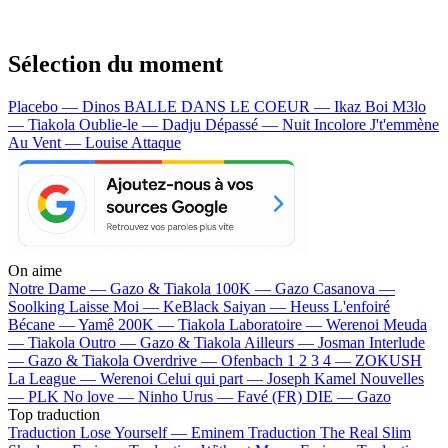
Sélection du moment
Placebo — Dinos
BALLE DANS LE COEUR — Ikaz Boi
M3lo
— Tiakola
Oublie-le — Dadju
Dépassé — Nuit Incolore
J't'emmène
Au Vent — Louise Attaque
On aime
Notre Dame —
Gazo & Tiakola
100K —
Gazo
Casanova —
Soolking
Laisse Moi —
KeBlack
Saiyan —
Heuss L'enfoiré
Bécane —
Yamê
200K —
Tiakola
Laboratoire —
Werenoi
Meuda
—
Tiakola
Outro —
Gazo & Tiakola
Ailleurs —
Josman
Interlude
—
Gazo & Tiakola
Overdrive —
Ofenbach
1 2 3 4 —
ZOKUSH
La League —
Werenoi
Celui qui part —
Joseph Kamel
Nouvelles
—
PLK
No love —
Ninho
Urus —
Favé (FR)
DIE —
Gazo
Top traduction
Traduction Lose Yourself —
Eminem
Traduction The Real Slim