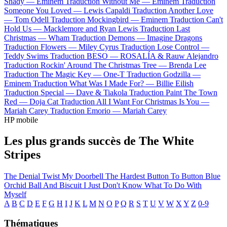
Shady —
Eminem
Traduction Without Me —
Eminem
Traduction
Someone You Loved —
Lewis Capaldi
Traduction Another Love
—
Tom Odell
Traduction Mockingbird —
Eminem
Traduction Can't
Hold Us —
Macklemore and Ryan Lewis
Traduction Last
Christmas —
Wham
Traduction Demons —
Imagine Dragons
Traduction Flowers —
Miley Cyrus
Traduction Lose Control —
Teddy Swims
Traduction BESO —
ROSALÍA & Rauw Alejandro
Traduction Rockin' Around The Christmas Tree —
Brenda Lee
Traduction The Magic Key —
One-T
Traduction Godzilla —
Eminem
Traduction What Was I Made For? —
Billie Eilish
Traduction Special —
Dave & Tiakola
Traduction Paint The Town
Red —
Doja Cat
Traduction All I Want For Christmas Is You —
Mariah Carey
Traduction Emorio —
Mariah Carey
HP mobile
Les plus grands succès de The White
Stripes
The Denial Twist
My Doorbell
The Hardest Button To Button
Blue
Orchid
Ball And Biscuit
I Just Don't Know What To Do With
Myself
A
B
C
D
E
F
G
H
I
J
K
L
M
N
O
P
Q
R
S
T
U
V
W
X
Y
Z
0-9
Thématiques