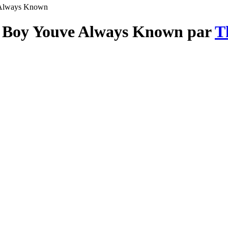
 Always Known
e Boy Youve Always Known par
T