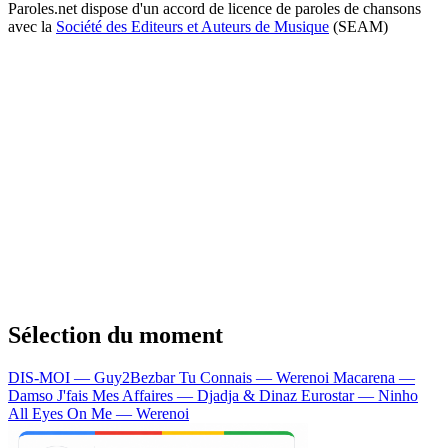
Paroles.net dispose d'un accord de licence de paroles de chansons
avec la
Société des Editeurs et Auteurs de Musique
(SEAM)
Sélection du moment
DIS-MOI — Guy2Bezbar
Tu Connais — Werenoi
Macarena —
Damso
J'fais Mes Affaires — Djadja & Dinaz
Eurostar — Ninho
All Eyes On Me — Werenoi