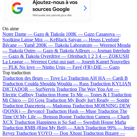
On aime
Notre Dame —
Gazo & Tiakola
100K —
Gazo
Casanova —
Soolking
Laisse Moi —
KeBlack
Saiyan —
Heuss L'enfoiré
Bécane —
Yamê
200K —
Tiakola
Laboratoire —
Werenoi
Meuda
—
Tiakola
Outro —
Gazo & Tiakola
Ailleurs —
Josman
Interlude
—
Gazo & Tiakola
Overdrive —
Ofenbach
1 2 3 4 —
ZOKUSH
La League —
Werenoi
Celui qui part —
Joseph Kamel
Nouvelles
—
PLK
No love —
Ninho
Urus —
Favé (FR)
DIE —
Gazo
Top traduction
Traduction des fleurs —
Tove Lo
Traduction AH HA —
Cardi B
Traduction Coulda Shoulda Woulda —
Russ
Traduction KYLIAN
DICTADOR —
SurNervis
Traduction The Way You Are —
Electric Callboy
Traduction Home To Me —
Tones & I
Traduction
Mi Chico —
DJ Goja
Traduction My Body Isn't Ready —
Sombr
Traduction Danceteria —
Madonna
Traduction MORNING DEW
(DONK) —
Beyoncé
Traduction Hush —
Muse
Traduction The
Time Of My Life —
Benson Boone
Traduction Camera —
Charli
XCX
Traduction Happiness is So Sad —
Swedish House Mafia
Traduction RMB (Ring My Bell) —
Aitch
Traduction 99% —
Jessie
Reyez
Traduction YOYO —
Don Xhoni
Traduction Bizarre —