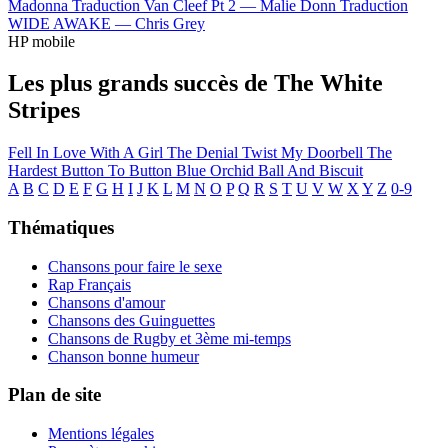
Madonna
Traduction Van Cleef Pt 2 —
Malie Donn
Traduction
WIDE AWAKE —
Chris Grey
HP mobile
Les plus grands succès de The White
Stripes
Fell In Love With A Girl
The Denial Twist
My Doorbell
The
Hardest Button To Button
Blue Orchid
Ball And Biscuit
A
B
C
D
E
F
G
H
I
J
K
L
M
N
O
P
Q
R
S
T
U
V
W
X
Y
Z
0-9
Thématiques
Chansons pour faire le sexe
Rap Français
Chansons d'amour
Chansons des Guinguettes
Chansons de Rugby et 3ème mi-temps
Chanson bonne humeur
Plan de site
Mentions légales