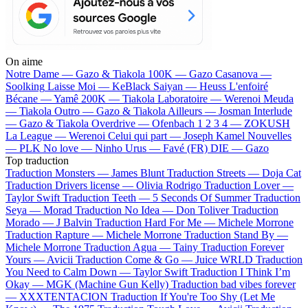
On aime
Notre Dame —
Gazo & Tiakola
100K —
Gazo
Casanova —
Soolking
Laisse Moi —
KeBlack
Saiyan —
Heuss L'enfoiré
Bécane —
Yamê
200K —
Tiakola
Laboratoire —
Werenoi
Meuda
—
Tiakola
Outro —
Gazo & Tiakola
Ailleurs —
Josman
Interlude
—
Gazo & Tiakola
Overdrive —
Ofenbach
1 2 3 4 —
ZOKUSH
La League —
Werenoi
Celui qui part —
Joseph Kamel
Nouvelles
—
PLK
No love —
Ninho
Urus —
Favé (FR)
DIE —
Gazo
Top traduction
Traduction Monsters —
James Blunt
Traduction Streets —
Doja Cat
Traduction Drivers license —
Olivia Rodrigo
Traduction Lover —
Taylor Swift
Traduction Teeth —
5 Seconds Of Summer
Traduction
Seya —
Morad
Traduction No Idea —
Don Toliver
Traduction
Morado —
J Balvin
Traduction Hard For Me —
Michele Morrone
Traduction Rapture —
Michele Morrone
Traduction Stand By —
Michele Morrone
Traduction Agua —
Tainy
Traduction Forever
Yours —
Avicii
Traduction Come & Go —
Juice WRLD
Traduction
You Need to Calm Down —
Taylor Swift
Traduction I Think I’m
Okay —
MGK (Machine Gun Kelly)
Traduction bad vibes forever
—
XXXTENTACION
Traduction If You're Too Shy (Let Me