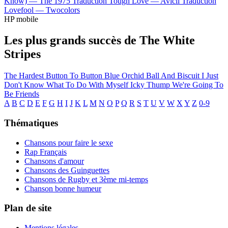
Know) —
The 1975
Traduction Tough Love —
Avicii
Traduction
Lovefool —
Twocolors
HP mobile
Les plus grands succès de The White
Stripes
The Hardest Button To Button
Blue Orchid
Ball And Biscuit
I Just
Don't Know What To Do With Myself
Icky Thump
We're Going To
Be Friends
A
B
C
D
E
F
G
H
I
J
K
L
M
N
O
P
Q
R
S
T
U
V
W
X
Y
Z
0-9
Thématiques
Chansons pour faire le sexe
Rap Français
Chansons d'amour
Chansons des Guinguettes
Chansons de Rugby et 3ème mi-temps
Chanson bonne humeur
Plan de site
Mentions légales