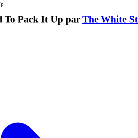
Up
d To Pack It Up par
The White St