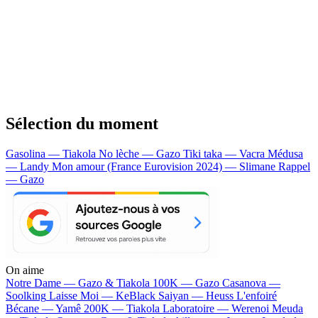
Sélection du moment
Gasolina — Tiakola
No lèche — Gazo
Tiki taka — Vacra
Médusa
— Landy
Mon amour (France Eurovision 2024) — Slimane
Rappel
— Gazo
On aime
Notre Dame —
Gazo & Tiakola
100K —
Gazo
Casanova —
Soolking
Laisse Moi —
KeBlack
Saiyan —
Heuss L'enfoiré
Bécane —
Yamê
200K —
Tiakola
Laboratoire —
Werenoi
Meuda