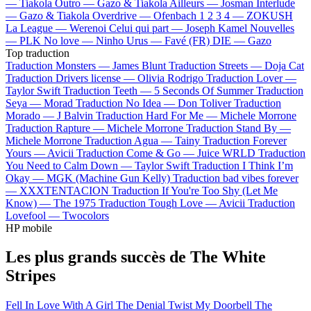
—
Tiakola
Outro —
Gazo & Tiakola
Ailleurs —
Josman
Interlude
—
Gazo & Tiakola
Overdrive —
Ofenbach
1 2 3 4 —
ZOKUSH
La League —
Werenoi
Celui qui part —
Joseph Kamel
Nouvelles
—
PLK
No love —
Ninho
Urus —
Favé (FR)
DIE —
Gazo
Top traduction
Traduction Monsters —
James Blunt
Traduction Streets —
Doja Cat
Traduction Drivers license —
Olivia Rodrigo
Traduction Lover —
Taylor Swift
Traduction Teeth —
5 Seconds Of Summer
Traduction
Seya —
Morad
Traduction No Idea —
Don Toliver
Traduction
Morado —
J Balvin
Traduction Hard For Me —
Michele Morrone
Traduction Rapture —
Michele Morrone
Traduction Stand By —
Michele Morrone
Traduction Agua —
Tainy
Traduction Forever
Yours —
Avicii
Traduction Come & Go —
Juice WRLD
Traduction
You Need to Calm Down —
Taylor Swift
Traduction I Think I’m
Okay —
MGK (Machine Gun Kelly)
Traduction bad vibes forever
—
XXXTENTACION
Traduction If You're Too Shy (Let Me
Know) —
The 1975
Traduction Tough Love —
Avicii
Traduction
Lovefool —
Twocolors
HP mobile
Les plus grands succès de The White
Stripes
Fell In Love With A Girl
The Denial Twist
My Doorbell
The