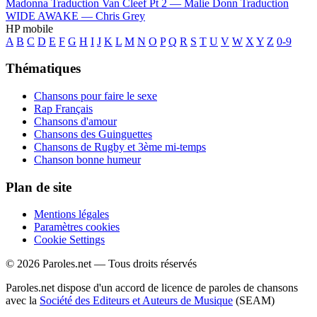
Madonna
Traduction Van Cleef Pt 2 —
Malie Donn
Traduction
WIDE AWAKE —
Chris Grey
HP mobile
A
B
C
D
E
F
G
H
I
J
K
L
M
N
O
P
Q
R
S
T
U
V
W
X
Y
Z
0-9
Thématiques
Chansons pour faire le sexe
Rap Français
Chansons d'amour
Chansons des Guinguettes
Chansons de Rugby et 3ème mi-temps
Chanson bonne humeur
Plan de site
Mentions légales
Paramètres cookies
Cookie Settings
© 2026 Paroles.net — Tous droits réservés
Paroles.net dispose d'un accord de licence de paroles de chansons
avec la
Société des Editeurs et Auteurs de Musique
(SEAM)