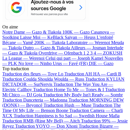
On aime
Notre Dame —
Gazo & Tiakola
100K —
Gazo
Casanova —
Soolking
Laisse Moi —
KeBlack
Saiyan —
Heuss L'enfoiré
Bécane —
Yamê
200K —
Tiakola
Laboratoire —
Werenoi
Meuda
—
Tiakola
Outro —
Gazo & Tiakola
Ailleurs —
Josman
Interlude
—
Gazo & Tiakola
Overdrive —
Ofenbach
1 2 3 4 —
ZOKUSH
La League —
Werenoi
Celui qui part —
Joseph Kamel
Nouvelles
—
PLK
No love —
Ninho
Urus —
Favé (FR)
DIE —
Gazo
Top traduction
Traduction des fleurs —
Tove Lo
Traduction AH HA —
Cardi B
Traduction Coulda Shoulda Woulda —
Russ
Traduction KYLIAN
DICTADOR —
SurNervis
Traduction The Way You Are —
Electric Callboy
Traduction Home To Me —
Tones & I
Traduction
Mi Chico —
DJ Goja
Traduction My Body Isn't Ready —
Sombr
Traduction Danceteria —
Madonna
Traduction MORNING DEW
(DONK) —
Beyoncé
Traduction Hush —
Muse
Traduction The
Time Of My Life —
Benson Boone
Traduction Camera —
Charli
XCX
Traduction Happiness is So Sad —
Swedish House Mafia
Traduction RMB (Ring My Bell) —
Aitch
Traduction 99% —
Jessie
Reyez
Traduction YOYO —
Don Xhoni
Traduction Bizarre —