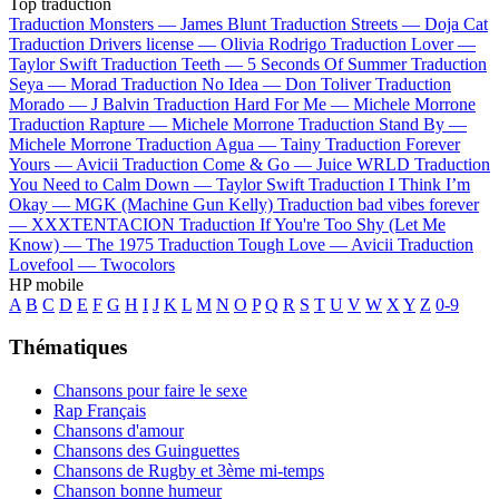
Top traduction
Traduction Monsters —
James Blunt
Traduction Streets —
Doja Cat
Traduction Drivers license —
Olivia Rodrigo
Traduction Lover —
Taylor Swift
Traduction Teeth —
5 Seconds Of Summer
Traduction
Seya —
Morad
Traduction No Idea —
Don Toliver
Traduction
Morado —
J Balvin
Traduction Hard For Me —
Michele Morrone
Traduction Rapture —
Michele Morrone
Traduction Stand By —
Michele Morrone
Traduction Agua —
Tainy
Traduction Forever
Yours —
Avicii
Traduction Come & Go —
Juice WRLD
Traduction
You Need to Calm Down —
Taylor Swift
Traduction I Think I’m
Okay —
MGK (Machine Gun Kelly)
Traduction bad vibes forever
—
XXXTENTACION
Traduction If You're Too Shy (Let Me
Know) —
The 1975
Traduction Tough Love —
Avicii
Traduction
Lovefool —
Twocolors
HP mobile
A
B
C
D
E
F
G
H
I
J
K
L
M
N
O
P
Q
R
S
T
U
V
W
X
Y
Z
0-9
Thématiques
Chansons pour faire le sexe
Rap Français
Chansons d'amour
Chansons des Guinguettes
Chansons de Rugby et 3ème mi-temps
Chanson bonne humeur