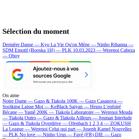
Sélection du moment
Dernière Danse — Kyo
La Vie Qu'on Mène — Ninho
Rihanna —
SDM
Emotif (Booska 1H) — PLK
10.03.2023 — Werenoi
Cabeza
— Oboy
On aime
Notre Dame —
Gazo & Tiakola
100K —
Gazo
Casanova —
Soolking
Laisse Moi —
KeBlack
Saiyan —
Heuss L'enfoiré
Bécane —
Yamê
200K —
Tiakola
Laboratoire —
Werenoi
Meuda
—
Tiakola
Outro —
Gazo & Tiakola
Ailleurs —
Josman
Interlude
—
Gazo & Tiakola
Overdrive —
Ofenbach
1 2 3 4 —
ZOKUSH
La League —
Werenoi
Celui qui part —
Joseph Kamel
Nouvelles
—
PLK
No love —
Ninho
Urus —
Favé (FR)
DIE —
Gazo