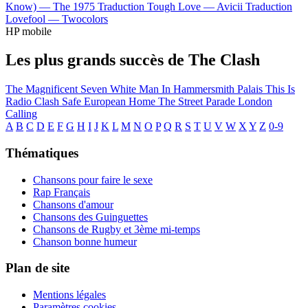
Know) —
The 1975
Traduction Tough Love —
Avicii
Traduction
Lovefool —
Twocolors
HP mobile
Les plus grands succès de The Clash
The Magnificent Seven
White Man In Hammersmith Palais
This Is
Radio Clash
Safe European Home
The Street Parade
London
Calling
A
B
C
D
E
F
G
H
I
J
K
L
M
N
O
P
Q
R
S
T
U
V
W
X
Y
Z
0-9
Thématiques
Chansons pour faire le sexe
Rap Français
Chansons d'amour
Chansons des Guinguettes
Chansons de Rugby et 3ème mi-temps
Chanson bonne humeur
Plan de site
Mentions légales
Paramètres cookies