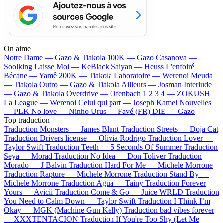
On aime
Notre Dame —
Gazo & Tiakola
100K —
Gazo
Casanova —
Soolking
Laisse Moi —
KeBlack
Saiyan —
Heuss L'enfoiré
Bécane —
Yamê
200K —
Tiakola
Laboratoire —
Werenoi
Meuda
—
Tiakola
Outro —
Gazo & Tiakola
Ailleurs —
Josman
Interlude
—
Gazo & Tiakola
Overdrive —
Ofenbach
1 2 3 4 —
ZOKUSH
La League —
Werenoi
Celui qui part —
Joseph Kamel
Nouvelles
—
PLK
No love —
Ninho
Urus —
Favé (FR)
DIE —
Gazo
Top traduction
Traduction Monsters —
James Blunt
Traduction Streets —
Doja Cat
Traduction Drivers license —
Olivia Rodrigo
Traduction Lover —
Taylor Swift
Traduction Teeth —
5 Seconds Of Summer
Traduction
Seya —
Morad
Traduction No Idea —
Don Toliver
Traduction
Morado —
J Balvin
Traduction Hard For Me —
Michele Morrone
Traduction Rapture —
Michele Morrone
Traduction Stand By —
Michele Morrone
Traduction Agua —
Tainy
Traduction Forever
Yours —
Avicii
Traduction Come & Go —
Juice WRLD
Traduction
You Need to Calm Down —
Taylor Swift
Traduction I Think I’m
Okay —
MGK (Machine Gun Kelly)
Traduction bad vibes forever
—
XXXTENTACION
Traduction If You're Too Shy (Let Me