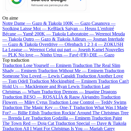
On aime
Notre Dame —
Gazo & Tiakola
100K —
Gazo
Casanova —
Soolking
Laisse Moi —
KeBlack
Saiyan —
Heuss L'enfoiré
Bécane —
Yamê
200K —
Tiakola
Laboratoire —
Werenoi
Meuda
—
Tiakola
Outro —
Gazo & Tiakola
Ailleurs —
Josman
Interlude
—
Gazo & Tiakola
Overdrive —
Ofenbach
1 2 3 4 —
ZOKUSH
La League —
Werenoi
Celui qui part —
Joseph Kamel
Nouvelles
—
PLK
No love —
Ninho
Urus —
Favé (FR)
DIE —
Gazo
Top traduction
Traduction Lose Yourself —
Eminem
Traduction The Real Slim
Shady —
Eminem
Traduction Without Me —
Eminem
Traduction
Someone You Loved —
Lewis Capaldi
Traduction Another Love
—
Tom Odell
Traduction Mockingbird —
Eminem
Traduction Can't
Hold Us —
Macklemore and Ryan Lewis
Traduction Last
Christmas —
Wham
Traduction Demons —
Imagine Dragons
Traduction BESO —
ROSALÍA & Rauw Alejandro
Traduction
Flowers —
Miley Cyrus
Traduction Lose Control —
Teddy Swims
Traduction The Magic Key —
One-T
Traduction What Was I Made
For? —
Billie Eilish
Traduction Rockin' Around The Christmas Tree
—
Brenda Lee
Traduction Godzilla —
Eminem
Traduction Paint
The Town Red —
Doja Cat
Traduction Special —
Dave & Tiakola
Traduction All I Want For Christmas Is You —
Mariah Carey