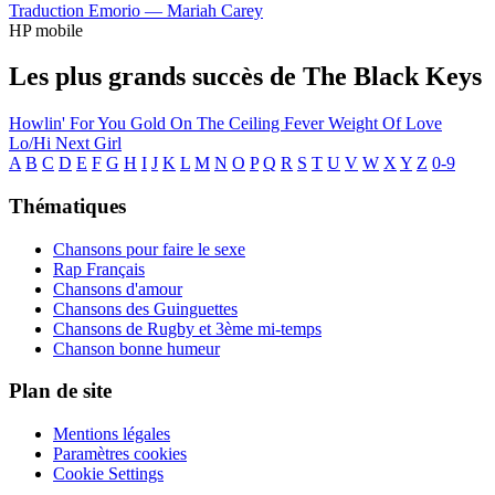
Traduction Emorio —
Mariah Carey
HP mobile
Les plus grands succès de The Black Keys
Howlin' For You
Gold On The Ceiling
Fever
Weight Of Love
Lo/Hi
Next Girl
A
B
C
D
E
F
G
H
I
J
K
L
M
N
O
P
Q
R
S
T
U
V
W
X
Y
Z
0-9
Thématiques
Chansons pour faire le sexe
Rap Français
Chansons d'amour
Chansons des Guinguettes
Chansons de Rugby et 3ème mi-temps
Chanson bonne humeur
Plan de site
Mentions légales
Paramètres cookies
Cookie Settings