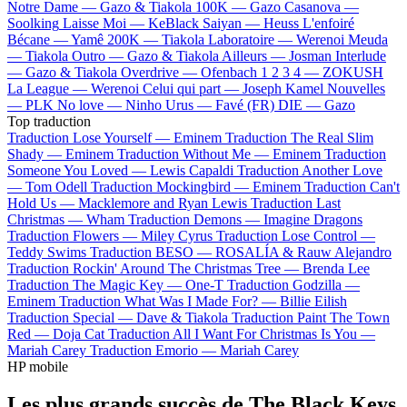
Notre Dame —
Gazo & Tiakola
100K —
Gazo
Casanova —
Soolking
Laisse Moi —
KeBlack
Saiyan —
Heuss L'enfoiré
Bécane —
Yamê
200K —
Tiakola
Laboratoire —
Werenoi
Meuda
—
Tiakola
Outro —
Gazo & Tiakola
Ailleurs —
Josman
Interlude
—
Gazo & Tiakola
Overdrive —
Ofenbach
1 2 3 4 —
ZOKUSH
La League —
Werenoi
Celui qui part —
Joseph Kamel
Nouvelles
—
PLK
No love —
Ninho
Urus —
Favé (FR)
DIE —
Gazo
Top traduction
Traduction Lose Yourself —
Eminem
Traduction The Real Slim
Shady —
Eminem
Traduction Without Me —
Eminem
Traduction
Someone You Loved —
Lewis Capaldi
Traduction Another Love
—
Tom Odell
Traduction Mockingbird —
Eminem
Traduction Can't
Hold Us —
Macklemore and Ryan Lewis
Traduction Last
Christmas —
Wham
Traduction Demons —
Imagine Dragons
Traduction Flowers —
Miley Cyrus
Traduction Lose Control —
Teddy Swims
Traduction BESO —
ROSALÍA & Rauw Alejandro
Traduction Rockin' Around The Christmas Tree —
Brenda Lee
Traduction The Magic Key —
One-T
Traduction Godzilla —
Eminem
Traduction What Was I Made For? —
Billie Eilish
Traduction Special —
Dave & Tiakola
Traduction Paint The Town
Red —
Doja Cat
Traduction All I Want For Christmas Is You —
Mariah Carey
Traduction Emorio —
Mariah Carey
HP mobile
Les plus grands succès de The Black Keys