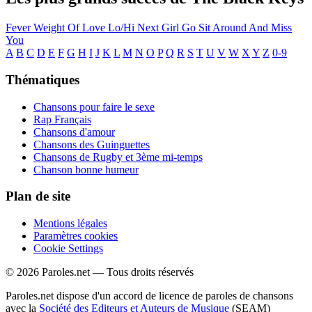
Fever
Weight Of Love
Lo/Hi
Next Girl
Go
Sit Around And Miss
You
A
B
C
D
E
F
G
H
I
J
K
L
M
N
O
P
Q
R
S
T
U
V
W
X
Y
Z
0-9
Thématiques
Chansons pour faire le sexe
Rap Français
Chansons d'amour
Chansons des Guinguettes
Chansons de Rugby et 3ème mi-temps
Chanson bonne humeur
Plan de site
Mentions légales
Paramètres cookies
Cookie Settings
© 2026 Paroles.net — Tous droits réservés
Paroles.net dispose d'un accord de licence de paroles de chansons
avec la
Société des Editeurs et Auteurs de Musique
(SEAM)