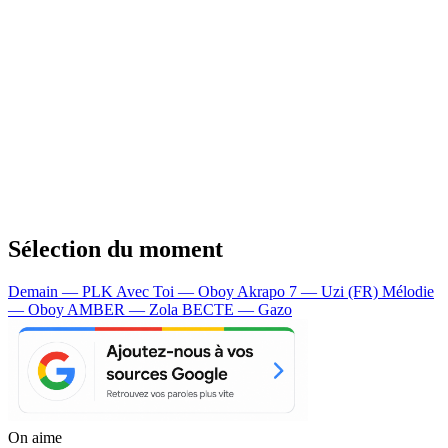
Sélection du moment
Demain — PLK
Avec Toi — Oboy
Akrapo 7 — Uzi (FR)
Mélodie
— Oboy
AMBER — Zola
BECTE — Gazo
On aime