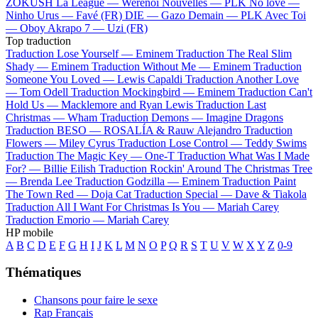
ZOKUSH
La League —
Werenoi
Nouvelles —
PLK
No love —
Ninho
Urus —
Favé (FR)
DIE —
Gazo
Demain —
PLK
Avec Toi
—
Oboy
Akrapo 7 —
Uzi (FR)
Top traduction
Traduction Lose Yourself —
Eminem
Traduction The Real Slim
Shady —
Eminem
Traduction Without Me —
Eminem
Traduction
Someone You Loved —
Lewis Capaldi
Traduction Another Love
—
Tom Odell
Traduction Mockingbird —
Eminem
Traduction Can't
Hold Us —
Macklemore and Ryan Lewis
Traduction Last
Christmas —
Wham
Traduction Demons —
Imagine Dragons
Traduction BESO —
ROSALÍA & Rauw Alejandro
Traduction
Flowers —
Miley Cyrus
Traduction Lose Control —
Teddy Swims
Traduction The Magic Key —
One-T
Traduction What Was I Made
For? —
Billie Eilish
Traduction Rockin' Around The Christmas Tree
—
Brenda Lee
Traduction Godzilla —
Eminem
Traduction Paint
The Town Red —
Doja Cat
Traduction Special —
Dave & Tiakola
Traduction All I Want For Christmas Is You —
Mariah Carey
Traduction Emorio —
Mariah Carey
HP mobile
A
B
C
D
E
F
G
H
I
J
K
L
M
N
O
P
Q
R
S
T
U
V
W
X
Y
Z
0-9
Thématiques
Chansons pour faire le sexe
Rap Français