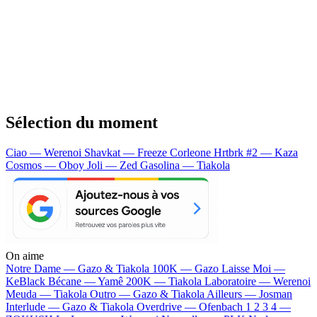
Sélection du moment
Ciao — Werenoi
Shavkat — Freeze Corleone
Hrtbrk #2 — Kaza
Cosmos — Oboy
Joli — Zed
Gasolina — Tiakola
On aime
Notre Dame —
Gazo & Tiakola
100K —
Gazo
Laisse Moi —
KeBlack
Bécane —
Yamê
200K —
Tiakola
Laboratoire —
Werenoi
Meuda —
Tiakola
Outro —
Gazo & Tiakola
Ailleurs —
Josman
Interlude —
Gazo & Tiakola
Overdrive —
Ofenbach
1 2 3 4 —