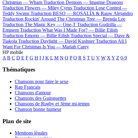
Christmas —
Wham
Traduction Demons —
Imagine Dragons
Traduction Flowers —
Miley Cyrus
Traduction Lose Control —
Teddy Swims
Traduction BESO —
ROSALÍA & Rauw Alejandro
Traduction Rockin' Around The Christmas Tree —
Brenda Lee
Traduction The Magic Key —
One-T
Traduction Godzilla —
Eminem
Traduction What Was I Made For? —
Billie Eilish
Traduction Emorio —
Billie Eilish
Traduction Special —
Dave &
Tiakola
Traduction Daylight —
David Kushner
Traduction All I
Want For Christmas Is You —
Mariah Carey
HP mobile
A
B
C
D
E
F
G
H
I
J
K
L
M
N
O
P
Q
R
S
T
U
V
W
X
Y
Z
0-9
Thématiques
Chansons pour faire le sexe
Rap Français
Chansons d'amour
Chansons des Guinguettes
Chansons de Rugby et 3ème mi-temps
Chanson bonne humeur
Plan de site
Mentions légales