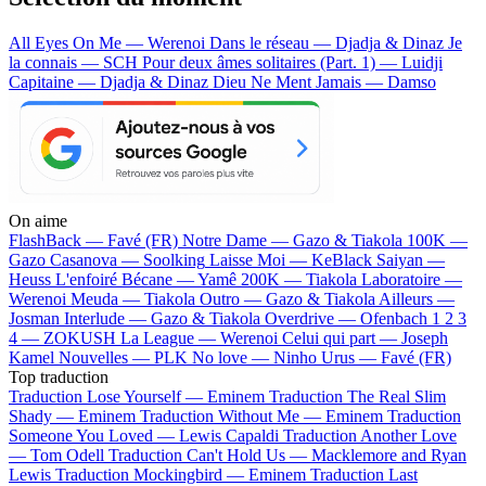
All Eyes On Me — Werenoi
Dans le réseau — Djadja & Dinaz
Je
la connais — SCH
Pour deux âmes solitaires (Part. 1) — Luidji
Capitaine — Djadja & Dinaz
Dieu Ne Ment Jamais — Damso
On aime
FlashBack —
Favé (FR)
Notre Dame —
Gazo & Tiakola
100K —
Gazo
Casanova —
Soolking
Laisse Moi —
KeBlack
Saiyan —
Heuss L'enfoiré
Bécane —
Yamê
200K —
Tiakola
Laboratoire —
Werenoi
Meuda —
Tiakola
Outro —
Gazo & Tiakola
Ailleurs —
Josman
Interlude —
Gazo & Tiakola
Overdrive —
Ofenbach
1 2 3
4 —
ZOKUSH
La League —
Werenoi
Celui qui part —
Joseph
Kamel
Nouvelles —
PLK
No love —
Ninho
Urus —
Favé (FR)
Top traduction
Traduction Lose Yourself —
Eminem
Traduction The Real Slim
Shady —
Eminem
Traduction Without Me —
Eminem
Traduction
Someone You Loved —
Lewis Capaldi
Traduction Another Love
—
Tom Odell
Traduction Can't Hold Us —
Macklemore and Ryan
Lewis
Traduction Mockingbird —
Eminem
Traduction Last