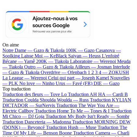
On aime
Notre Dame —
Gazo & Tiakola
100K —
Gazo
Casanova —
Soolking
Laisse Moi —
KeBlack
Saiyan —
Heuss L'enfoiré
Bécane —
Yamê
200K —
Tiakola
Laboratoire —
Werenoi
Meuda
—
Tiakola
Outro —
Gazo & Tiakola
Ailleurs —
Josman
Interlude
—
Gazo & Tiakola
Overdrive —
Ofenbach
1 2 3 4 —
ZOKUSH
La League —
Werenoi
Celui qui part —
Joseph Kamel
Nouvelles
—
PLK
No love —
Ninho
Urus —
Favé (FR)
DIE —
Gazo
Top traduction
Traduction des fleurs —
Tove Lo
Traduction AH HA —
Cardi B
Traduction Coulda Shoulda Woulda —
Russ
Traduction KYLIAN
DICTADOR —
SurNervis
Traduction The Way You Are —
Electric Callboy
Traduction Home To Me —
Tones & I
Traduction
Mi Chico —
DJ Goja
Traduction My Body Isn't Ready —
Sombr
Traduction Danceteria —
Madonna
Traduction MORNING DEW
(DONK) —
Beyoncé
Traduction Hush —
Muse
Traduction The
Time Of My Life —
Benson Boone
Traduction Camera —
Charli