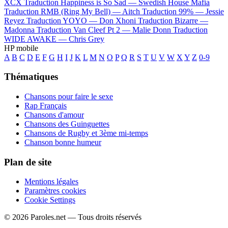
XCX
Traduction Happiness is So Sad —
Swedish House Mafia
Traduction RMB (Ring My Bell) —
Aitch
Traduction 99% —
Jessie
Reyez
Traduction YOYO —
Don Xhoni
Traduction Bizarre —
Madonna
Traduction Van Cleef Pt 2 —
Malie Donn
Traduction
WIDE AWAKE —
Chris Grey
HP mobile
A
B
C
D
E
F
G
H
I
J
K
L
M
N
O
P
Q
R
S
T
U
V
W
X
Y
Z
0-9
Thématiques
Chansons pour faire le sexe
Rap Français
Chansons d'amour
Chansons des Guinguettes
Chansons de Rugby et 3ème mi-temps
Chanson bonne humeur
Plan de site
Mentions légales
Paramètres cookies
Cookie Settings
© 2026 Paroles.net — Tous droits réservés