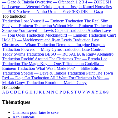
—
Gazo & Tiakola
Overdrive —
Ofenbach
1 2 3 4 —
ZOKUSH
La League —
Werenoi
Celui qui part —
Joseph Kamel
Nouvelles
—
PLK
No love —
Ninho
Urus —
Favé (FR)
DIE —
Gazo
Top traduction
Traduction Lose Yourself —
Eminem
Traduction The Real Slim
Shady —
Eminem
Traduction Without Me —
Eminem
Traduction
Someone You Loved —
Lewis Capaldi
Traduction Another Love
—
Tom Odell
Traduction Mockingbird —
Eminem
Traduction Can't
Hold Us —
Macklemore and Ryan Lewis
Traduction Last
Christmas —
Wham
Traduction Demons —
Imagine Dragons
Traduction Flowers —
Miley Cyrus
Traduction Lose Control —
Teddy Swims
Traduction BESO —
ROSALÍA & Rauw Alejandro
Traduction Rockin' Around The Christmas Tree —
Brenda Lee
Traduction The Magic Key —
One-T
Traduction Godzilla —
Eminem
Traduction What Was I Made For? —
Billie Eilish
Traduction Special —
Dave & Tiakola
Traduction Paint The Town
Red —
Doja Cat
Traduction All I Want For Christmas Is You —
Mariah Carey
Traduction Emorio —
Mariah Carey
HP mobile
A
B
C
D
E
F
G
H
I
J
K
L
M
N
O
P
Q
R
S
T
U
V
W
X
Y
Z
0-9
Thématiques
Chansons pour faire le sexe
Rap Français