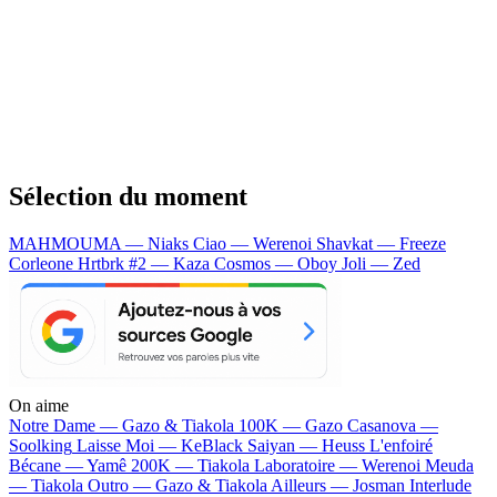
Sélection du moment
MAHMOUMA — Niaks
Ciao — Werenoi
Shavkat — Freeze
Corleone
Hrtbrk #2 — Kaza
Cosmos — Oboy
Joli — Zed
On aime
Notre Dame —
Gazo & Tiakola
100K —
Gazo
Casanova —
Soolking
Laisse Moi —
KeBlack
Saiyan —
Heuss L'enfoiré
Bécane —
Yamê
200K —
Tiakola
Laboratoire —
Werenoi
Meuda
—
Tiakola
Outro —
Gazo & Tiakola
Ailleurs —
Josman
Interlude