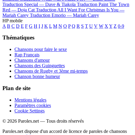
Traduction Special —
Dave & Tiakola
Traduction Paint The Town
Red —
Doja Cat
Traduction All I Want For Christmas Is You —
Mariah Carey
Traduction Emorio —
Mariah Carey
HP mobile
A
B
C
D
E
F
G
H
I
J
K
L
M
N
O
P
Q
R
S
T
U
V
W
X
Y
Z
0-9
Thématiques
Chansons pour faire le sexe
Rap Français
Chansons d'amour
Chansons des Guinguettes
Chansons de Rugby et 3ème mi-temps
Chanson bonne humeur
Plan de site
Mentions légales
Paramètres cookies
Cookie Settings
© 2026 Paroles.net — Tous droits réservés
Paroles.net dispose d'un accord de licence de paroles de chansons