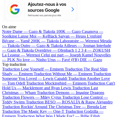
On aime
Notre Dame —
Gazo & Tiakola
100K —
Gazo
Casanova —
Soolking
Laisse Moi —
KeBlack
Saiyan —
Heuss L'enfoiré
Bécane —
Yamê
200K —
Tiakola
Laboratoire —
Werenoi
Meuda
—
Tiakola
Outro —
Gazo & Tiakola
Ailleurs —
Josman
Interlude
—
Gazo & Tiakola
Overdrive —
Ofenbach
1 2 3 4 —
ZOKUSH
La League —
Werenoi
Celui qui part —
Joseph Kamel
Nouvelles
—
PLK
No love —
Ninho
Urus —
Favé (FR)
DIE —
Gazo
Top traduction
Traduction Lose Yourself —
Eminem
Traduction The Real Slim
Shady —
Eminem
Traduction Without Me —
Eminem
Traduction
Someone You Loved —
Lewis Capaldi
Traduction Another Love
—
Tom Odell
Traduction Mockingbird —
Eminem
Traduction Can't
Hold Us —
Macklemore and Ryan Lewis
Traduction Last
Christmas —
Wham
Traduction Demons —
Imagine Dragons
Traduction Flowers —
Miley Cyrus
Traduction Lose Control —
Teddy Swims
Traduction BESO —
ROSALÍA & Rauw Alejandro
Traduction Rockin' Around The Christmas Tree —
Brenda Lee
Traduction The Magic Key —
One-T
Traduction Godzilla —
Eminem
Traduction What Was I Made For? —
Billie Eilish