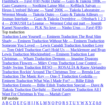
FlashBack —
Favé (FR)
Notre Dame —
Gazo & Tiakola
100K —
Gazo
Casanova —
Soolking
Laisse Moi —
KeBlack
Saiyan —
Heuss L'enfoiré
Bécane —
Yamê
200K —
Tiakola
Laboratoire —
Werenoi
Meuda —
Tiakola
Outro —
Gazo & Tiakola
Ailleurs —
Josman
Interlude —
Gazo & Tiakola
Overdrive —
Ofenbach
1 2 3
4 —
ZOKUSH
La League —
Werenoi
Celui qui part —
Joseph
Kamel
Nouvelles —
PLK
No love —
Ninho
Urus —
Favé (FR)
Top traduction
Traduction Lose Yourself —
Eminem
Traduction The Real Slim
Shady —
Eminem
Traduction Without Me —
Eminem
Traduction
Someone You Loved —
Lewis Capaldi
Traduction Another Love
—
Tom Odell
Traduction Can't Hold Us —
Macklemore and Ryan
Lewis
Traduction Mockingbird —
Eminem
Traduction Last
Christmas —
Wham
Traduction Demons —
Imagine Dragons
Traduction Flowers —
Miley Cyrus
Traduction Lose Control —
Teddy Swims
Traduction BESO —
ROSALÍA & Rauw Alejandro
Traduction Rockin' Around The Christmas Tree —
Brenda Lee
Traduction The Magic Key —
One-T
Traduction Godzilla —
Eminem
Traduction What Was I Made For? —
Billie Eilish
Traduction Emorio —
Billie Eilish
Traduction Special —
Dave &
Tiakola
Traduction Daylight —
David Kushner
Traduction All I
Want For Christmas Is You —
Mariah Carey
HP mobile
A
B
C
D
E
F
G
H
I
J
K
L
M
N
O
P
Q
R
S
T
U
V
W
X
Y
Z
0-9