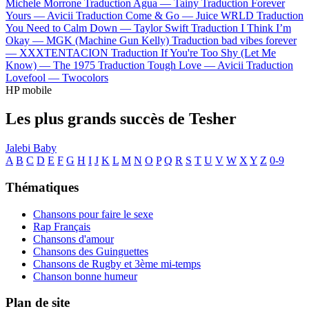
Michele Morrone
Traduction Agua —
Tainy
Traduction Forever
Yours —
Avicii
Traduction Come & Go —
Juice WRLD
Traduction
You Need to Calm Down —
Taylor Swift
Traduction I Think I’m
Okay —
MGK (Machine Gun Kelly)
Traduction bad vibes forever
—
XXXTENTACION
Traduction If You're Too Shy (Let Me
Know) —
The 1975
Traduction Tough Love —
Avicii
Traduction
Lovefool —
Twocolors
HP mobile
Les plus grands succès de Tesher
Jalebi Baby
A
B
C
D
E
F
G
H
I
J
K
L
M
N
O
P
Q
R
S
T
U
V
W
X
Y
Z
0-9
Thématiques
Chansons pour faire le sexe
Rap Français
Chansons d'amour
Chansons des Guinguettes
Chansons de Rugby et 3ème mi-temps
Chanson bonne humeur
Plan de site