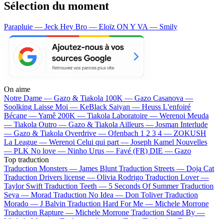
Sélection du moment
Parapluie — Jeck
Hey Bro — Eloïz
ON Y VA — Smily
On aime
Notre Dame —
Gazo & Tiakola
100K —
Gazo
Casanova —
Soolking
Laisse Moi —
KeBlack
Saiyan —
Heuss L'enfoiré
Bécane —
Yamê
200K —
Tiakola
Laboratoire —
Werenoi
Meuda
—
Tiakola
Outro —
Gazo & Tiakola
Ailleurs —
Josman
Interlude
—
Gazo & Tiakola
Overdrive —
Ofenbach
1 2 3 4 —
ZOKUSH
La League —
Werenoi
Celui qui part —
Joseph Kamel
Nouvelles
—
PLK
No love —
Ninho
Urus —
Favé (FR)
DIE —
Gazo
Top traduction
Traduction Monsters —
James Blunt
Traduction Streets —
Doja Cat
Traduction Drivers license —
Olivia Rodrigo
Traduction Lover —
Taylor Swift
Traduction Teeth —
5 Seconds Of Summer
Traduction
Seya —
Morad
Traduction No Idea —
Don Toliver
Traduction
Morado —
J Balvin
Traduction Hard For Me —
Michele Morrone
Traduction Rapture —
Michele Morrone
Traduction Stand By —