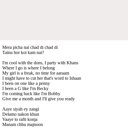
Mera picha nai chad di chad di
Tainu hor koi kam nai?
I'm cool with the dons, I party with Khans
Where I go is where I belong
My girl is a freak, no time for aaraam
I might have to cut her that's word to Ishaan
I been on one like a penny
I been a G like I'm Becky
I'm coming back like I'm Bobby
Give me a month and I'll give you ready
Aaye siyah ey zangi
Delamo nakon khun
Vaaye to rafti konja
Manam chhu majnoon