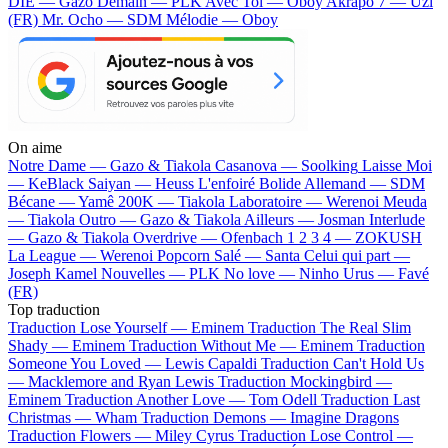
DIE — Gazo
Demain — PLK
Avec Toi — Oboy
Akrapo 7 — Uzi
(FR)
Mr. Ocho — SDM
Mélodie — Oboy
On aime
Notre Dame —
Gazo & Tiakola
Casanova —
Soolking
Laisse Moi
—
KeBlack
Saiyan —
Heuss L'enfoiré
Bolide Allemand —
SDM
Bécane —
Yamê
200K —
Tiakola
Laboratoire —
Werenoi
Meuda
—
Tiakola
Outro —
Gazo & Tiakola
Ailleurs —
Josman
Interlude
—
Gazo & Tiakola
Overdrive —
Ofenbach
1 2 3 4 —
ZOKUSH
La League —
Werenoi
Popcorn Salé —
Santa
Celui qui part —
Joseph Kamel
Nouvelles —
PLK
No love —
Ninho
Urus —
Favé
(FR)
Top traduction
Traduction Lose Yourself —
Eminem
Traduction The Real Slim
Shady —
Eminem
Traduction Without Me —
Eminem
Traduction
Someone You Loved —
Lewis Capaldi
Traduction Can't Hold Us
—
Macklemore and Ryan Lewis
Traduction Mockingbird —
Eminem
Traduction Another Love —
Tom Odell
Traduction Last
Christmas —
Wham
Traduction Demons —
Imagine Dragons
Traduction Flowers —
Miley Cyrus
Traduction Lose Control —