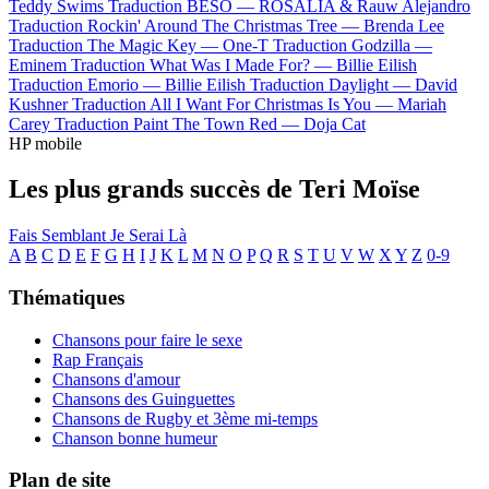
Teddy Swims
Traduction BESO —
ROSALÍA & Rauw Alejandro
Traduction Rockin' Around The Christmas Tree —
Brenda Lee
Traduction The Magic Key —
One-T
Traduction Godzilla —
Eminem
Traduction What Was I Made For? —
Billie Eilish
Traduction Emorio —
Billie Eilish
Traduction Daylight —
David
Kushner
Traduction All I Want For Christmas Is You —
Mariah
Carey
Traduction Paint The Town Red —
Doja Cat
HP mobile
Les plus grands succès de Teri Moïse
Fais Semblant
Je Serai Là
A
B
C
D
E
F
G
H
I
J
K
L
M
N
O
P
Q
R
S
T
U
V
W
X
Y
Z
0-9
Thématiques
Chansons pour faire le sexe
Rap Français
Chansons d'amour
Chansons des Guinguettes
Chansons de Rugby et 3ème mi-temps
Chanson bonne humeur
Plan de site