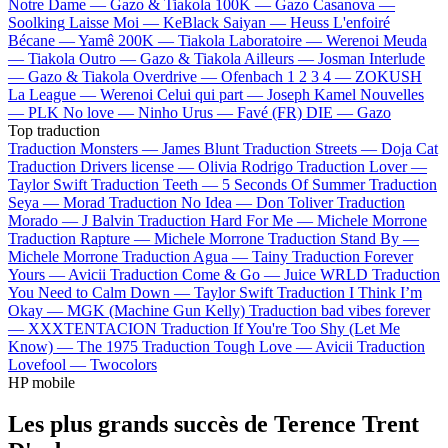
Notre Dame —
Gazo & Tiakola
100K —
Gazo
Casanova —
Soolking
Laisse Moi —
KeBlack
Saiyan —
Heuss L'enfoiré
Bécane —
Yamê
200K —
Tiakola
Laboratoire —
Werenoi
Meuda
—
Tiakola
Outro —
Gazo & Tiakola
Ailleurs —
Josman
Interlude
—
Gazo & Tiakola
Overdrive —
Ofenbach
1 2 3 4 —
ZOKUSH
La League —
Werenoi
Celui qui part —
Joseph Kamel
Nouvelles
—
PLK
No love —
Ninho
Urus —
Favé (FR)
DIE —
Gazo
Top traduction
Traduction Monsters —
James Blunt
Traduction Streets —
Doja Cat
Traduction Drivers license —
Olivia Rodrigo
Traduction Lover —
Taylor Swift
Traduction Teeth —
5 Seconds Of Summer
Traduction
Seya —
Morad
Traduction No Idea —
Don Toliver
Traduction
Morado —
J Balvin
Traduction Hard For Me —
Michele Morrone
Traduction Rapture —
Michele Morrone
Traduction Stand By —
Michele Morrone
Traduction Agua —
Tainy
Traduction Forever
Yours —
Avicii
Traduction Come & Go —
Juice WRLD
Traduction
You Need to Calm Down —
Taylor Swift
Traduction I Think I’m
Okay —
MGK (Machine Gun Kelly)
Traduction bad vibes forever
—
XXXTENTACION
Traduction If You're Too Shy (Let Me
Know) —
The 1975
Traduction Tough Love —
Avicii
Traduction
Lovefool —
Twocolors
HP mobile
Les plus grands succès de Terence Trent