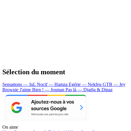
Sélection du moment
Sensations — JuL
Nocif — Hamza
Egérie — Nekfeu
GTB — Jey
Brownie
J'aime Bien ! — Josman
Pas là — Djadja & Dinaz
On aime