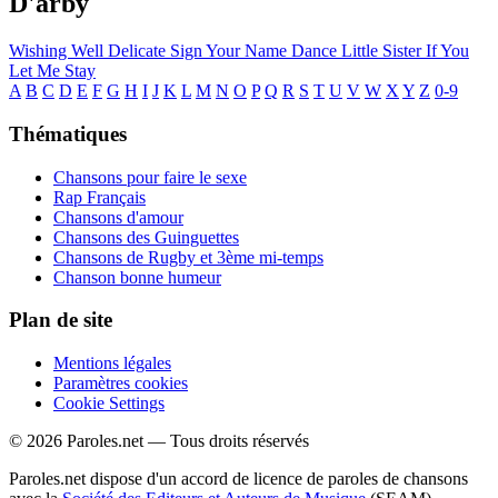
D'arby
Wishing Well
Delicate
Sign Your Name
Dance Little Sister
If You
Let Me Stay
A
B
C
D
E
F
G
H
I
J
K
L
M
N
O
P
Q
R
S
T
U
V
W
X
Y
Z
0-9
Thématiques
Chansons pour faire le sexe
Rap Français
Chansons d'amour
Chansons des Guinguettes
Chansons de Rugby et 3ème mi-temps
Chanson bonne humeur
Plan de site
Mentions légales
Paramètres cookies
Cookie Settings
© 2026 Paroles.net — Tous droits réservés
Paroles.net dispose d'un accord de licence de paroles de chansons