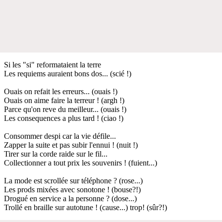
Si les "si" reformataient la terre
Les requiems auraient bons dos... (scié !)
Ouais on refait les erreurs... (ouais !)
Ouais on aime faire la terreur ! (argh !)
Parce qu'on reve du meilleur... (ouais !)
Les consequences a plus tard ! (ciao !)
Consommer despi car la vie défile...
Zapper la suite et pas subir l'ennui ! (nuit !)
Tirer sur la corde raide sur le fil...
Collectionner a tout prix les souvenirs ! (fuient...)
La mode est scrollée sur téléphone ? (rose...)
Les prods mixées avec sonotone ! (bouse?!)
Drogué en service a la personne ? (dose...)
Trollé en braille sur autotune ! (cause...) trop! (sûr?!)