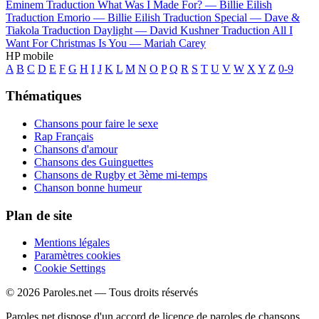
Eminem
Traduction What Was I Made For? —
Billie Eilish
Traduction Emorio —
Billie Eilish
Traduction Special —
Dave &
Tiakola
Traduction Daylight —
David Kushner
Traduction All I
Want For Christmas Is You —
Mariah Carey
HP mobile
A
B
C
D
E
F
G
H
I
J
K
L
M
N
O
P
Q
R
S
T
U
V
W
X
Y
Z
0-9
Thématiques
Chansons pour faire le sexe
Rap Français
Chansons d'amour
Chansons des Guinguettes
Chansons de Rugby et 3ème mi-temps
Chanson bonne humeur
Plan de site
Mentions légales
Paramètres cookies
Cookie Settings
© 2026 Paroles.net — Tous droits réservés
Paroles.net dispose d'un accord de licence de paroles de chansons