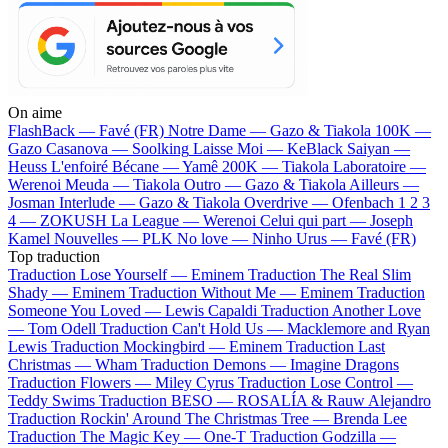
On aime
FlashBack —
Favé (FR)
Notre Dame —
Gazo & Tiakola
100K —
Gazo
Casanova —
Soolking
Laisse Moi —
KeBlack
Saiyan —
Heuss L'enfoiré
Bécane —
Yamê
200K —
Tiakola
Laboratoire —
Werenoi
Meuda —
Tiakola
Outro —
Gazo & Tiakola
Ailleurs —
Josman
Interlude —
Gazo & Tiakola
Overdrive —
Ofenbach
1 2 3
4 —
ZOKUSH
La League —
Werenoi
Celui qui part —
Joseph
Kamel
Nouvelles —
PLK
No love —
Ninho
Urus —
Favé (FR)
Top traduction
Traduction Lose Yourself —
Eminem
Traduction The Real Slim
Shady —
Eminem
Traduction Without Me —
Eminem
Traduction
Someone You Loved —
Lewis Capaldi
Traduction Another Love
—
Tom Odell
Traduction Can't Hold Us —
Macklemore and Ryan
Lewis
Traduction Mockingbird —
Eminem
Traduction Last
Christmas —
Wham
Traduction Demons —
Imagine Dragons
Traduction Flowers —
Miley Cyrus
Traduction Lose Control —
Teddy Swims
Traduction BESO —
ROSALÍA & Rauw Alejandro
Traduction Rockin' Around The Christmas Tree —
Brenda Lee
Traduction The Magic Key —
One-T
Traduction Godzilla —