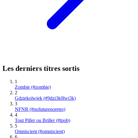
Les derniers titres sortis
1
Zombie (#zombie)
2
Gdziekolwiek (#9dzi3k0lwi3k)
3
NFNR (#nofuturenoretro)
4
Tout Piller ou Briller (#tpob)
5
Omniscient (#omniscient)
6