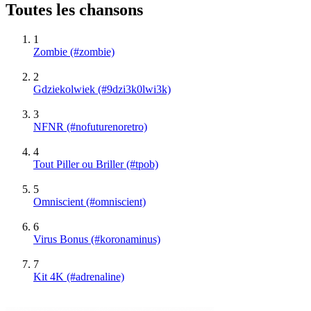
Toutes les chansons
1
Zombie (#zombie)
2
Gdziekolwiek (#9dzi3k0lwi3k)
3
NFNR (#nofuturenoretro)
4
Tout Piller ou Briller (#tpob)
5
Omniscient (#omniscient)
6
Virus Bonus (#koronaminus)
7
Kit 4K (#adrenaline)