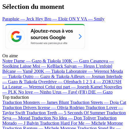
Sélection du moment
Parapluie — Jeck
Hey Bro — Eloïz
ON Y VA — Smily
On aime
Notre Dame —
Gazo & Tiakola
100K —
Gazo
Casanova —
Soolking
Laisse Moi —
KeBlack
Saiyan —
Heuss L'enfoiré
Bécane —
Yamê
200K —
Tiakola
Laboratoire —
Werenoi
Meuda
—
Tiakola
Outro —
Gazo & Tiakola
Ailleurs —
Josman
Interlude
—
Gazo & Tiakola
Overdrive —
Ofenbach
1 2 3 4 —
ZOKUSH
La League —
Werenoi
Celui qui part —
Joseph Kamel
Nouvelles
—
PLK
No love —
Ninho
Urus —
Favé (FR)
DIE —
Gazo
Top traduction
Traduction Monsters —
James Blunt
Traduction Streets —
Doja Cat
Traduction Drivers license —
Olivia Rodrigo
Traduction Lover —
Taylor Swift
Traduction Teeth —
5 Seconds Of Summer
Traduction
Seya —
Morad
Traduction No Idea —
Don Toliver
Traduction
Morado —
J Balvin
Traduction Hard For Me —
Michele Morrone
Traduction Rapture —
Michele Morrone
Traduction Stand By —