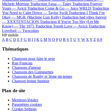
Michele Morrone
Traduction Agua —
Tainy
Traduction Forever
Yours —
Avicii
Traduction Come & Go —
Juice WRLD
Traduction
You Need to Calm Down —
Taylor Swift
Traduction I Think I’m
Okay —
MGK (Machine Gun Kelly)
Traduction bad vibes forever
—
XXXTENTACION
Traduction If You're Too Shy (Let Me
Know) —
The 1975
Traduction Tough Love —
Avicii
Traduction
Lovefool —
Twocolors
HP mobile
A
B
C
D
E
F
G
H
I
J
K
L
M
N
O
P
Q
R
S
T
U
V
W
X
Y
Z
0-9
Thématiques
Chansons pour faire le sexe
Rap Français
Chansons d'amour
Chansons des Guinguettes
Chansons de Rugby et 3ème mi-temps
Chanson bonne humeur
Plan de site
Mentions légales
Paramètres cookies
Cookie Settings