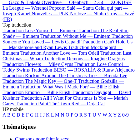
—
Gazo & Tiakola
Overdrive —
Ofenbach
1 2 3 4 —
ZOKUSH
La League —
Werenoi
Popcorn Salé —
Santa
Celui qui part —
Joseph Kamel
Nouvelles —
PLK
No love —
Ninho
Urus —
Favé
(FR)
Top traduction
Traduction Lose Yourself —
Eminem
Traduction The Real Slim
Shady —
Eminem
Traduction Without Me —
Eminem
Traduction
Someone You Loved —
Lewis Capaldi
Traduction Can't Hold Us
—
Macklemore and Ryan Lewis
Traduction Mockingbird —
Eminem
Traduction Another Love —
Tom Odell
Traduction Last
Christmas —
Wham
Traduction Demons —
Imagine Dragons
Traduction Flowers —
Miley Cyrus
Traduction Lose Control —
Teddy Swims
Traduction BESO —
ROSALÍA & Rauw Alejandro
Traduction Rockin' Around The Christmas Tree —
Brenda Lee
Traduction The Magic Key —
One-T
Traduction Godzilla —
Eminem
Traduction What Was I Made For? —
Billie Eilish
Traduction Emorio —
Billie Eilish
Traduction Daylight —
David
Kushner
Traduction All I Want For Christmas Is You —
Mariah
Carey
Traduction Paint The Town Red —
Doja Cat
HP mobile
A
B
C
D
E
F
G
H
I
J
K
L
M
N
O
P
Q
R
S
T
U
V
W
X
Y
Z
0-9
Thématiques
Chansons pour faire le sexe