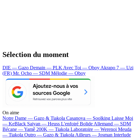
Sélection du moment
DIE — Gazo
Demain — PLK
Avec Toi — Oboy
Akrapo 7 — Uzi
(FR)
Mr. Ocho — SDM
Mélodie — Oboy
On aime
Notre Dame —
Gazo & Tiakola
Casanova —
Soolking
Laisse Moi
—
KeBlack
Saiyan —
Heuss L'enfoiré
Bolide Allemand —
SDM
Bécane —
Yamê
200K —
Tiakola
Laboratoire —
Werenoi
Meuda
—
Tiakola
Outro —
Gazo & Tiakola
Ailleurs —
Josman
Interlude