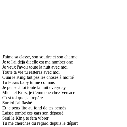
J'aime sa classe, son sourire et son charme
Je te l'ai déjà dit elle est ma number one
Je veux l'avoir toute la nuit avec moi
Toute ta vie tu resteras avec moi
Ouai le King fait pas les choses à moitié
Tu le sais baby tu me connais
Je pense à toi toute la nuit everyday
Michael Kors, je t’emmène chez Versace
C'est toi que j'ai repéré
Sur toi j'ai flashé
Et je peux lire au fond de tes pensés
Laisse tombé ces gars son dépassé
Seul le King te fera vibrer
Tu me cherches du regard depuis le départ