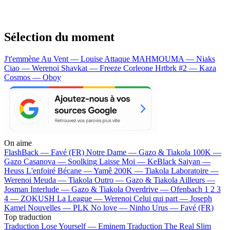
Sélection du moment
J't'emmène Au Vent — Louise Attaque
MAHMOUMA — Niaks
Ciao — Werenoi
Shavkat — Freeze Corleone
Hrtbrk #2 — Kaza
Cosmos — Oboy
On aime
FlashBack —
Favé (FR)
Notre Dame —
Gazo & Tiakola
100K —
Gazo
Casanova —
Soolking
Laisse Moi —
KeBlack
Saiyan —
Heuss L'enfoiré
Bécane —
Yamê
200K —
Tiakola
Laboratoire —
Werenoi
Meuda —
Tiakola
Outro —
Gazo & Tiakola
Ailleurs —
Josman
Interlude —
Gazo & Tiakola
Overdrive —
Ofenbach
1 2 3
4 —
ZOKUSH
La League —
Werenoi
Celui qui part —
Joseph
Kamel
Nouvelles —
PLK
No love —
Ninho
Urus —
Favé (FR)
Top traduction
Traduction Lose Yourself —
Eminem
Traduction The Real Slim