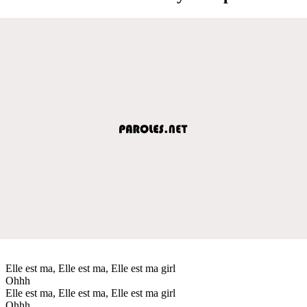
Elle est ma, Elle est ma, Elle est ma girl
Ohhh
Elle est ma, Elle est ma, Elle est ma girl
Ohhh