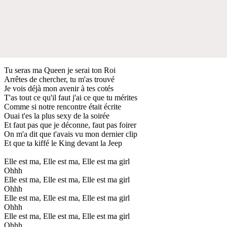
Tu seras ma Queen je serai ton Roi
Arrêtes de chercher, tu m'as trouvé
Je vois déjà mon avenir à tes cotés
T'as tout ce qu'il faut j'ai ce que tu mérites
Comme si notre rencontre était écrite
Ouai t'es la plus sexy de la soirée
Et faut pas que je déconne, faut pas foirer
On m'a dit que t'avais vu mon dernier clip
Et que ta kiffé le King devant la Jeep
Elle est ma, Elle est ma, Elle est ma girl
Ohhh
Elle est ma, Elle est ma, Elle est ma girl
Ohhh
Elle est ma, Elle est ma, Elle est ma girl
Ohhh
Elle est ma, Elle est ma, Elle est ma girl
Ohhh