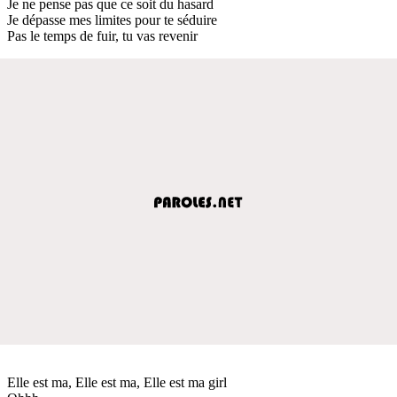
Je ne pense pas que ce soit du hasard
Je dépasse mes limites pour te séduire
Pas le temps de fuir, tu vas revenir
Elle est ma, Elle est ma, Elle est ma girl