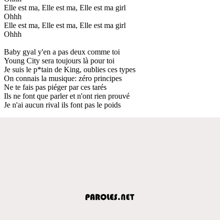
Elle est ma, Elle est ma, Elle est ma girl
Ohhh
Elle est ma, Elle est ma, Elle est ma girl
Ohhh
Baby gyal y'en a pas deux comme toi
Young City sera toujours là pour toi
Je suis le p*tain de King, oublies ces types
On connais la musique: zéro principes
Ne te fais pas piéger par ces tarés
Ils ne font que parler et n'ont rien prouvé
Je n'ai aucun rival ils font pas le poids