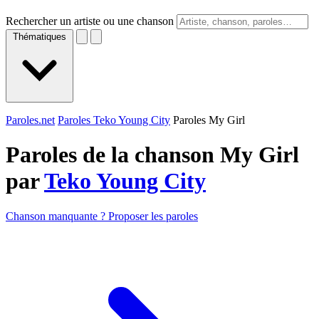
Rechercher un artiste ou une chanson
Thématiques
Paroles.net
Paroles Teko Young City
Paroles My Girl
Paroles de la chanson My Girl
par
Teko Young City
Chanson manquante ? Proposer les paroles