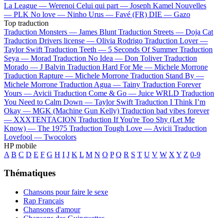
La League —
Werenoi
Celui qui part —
Joseph Kamel
Nouvelles
—
PLK
No love —
Ninho
Urus —
Favé (FR)
DIE —
Gazo
Top traduction
Traduction Monsters —
James Blunt
Traduction Streets —
Doja Cat
Traduction Drivers license —
Olivia Rodrigo
Traduction Lover —
Taylor Swift
Traduction Teeth —
5 Seconds Of Summer
Traduction
Seya —
Morad
Traduction No Idea —
Don Toliver
Traduction
Morado —
J Balvin
Traduction Hard For Me —
Michele Morrone
Traduction Rapture —
Michele Morrone
Traduction Stand By —
Michele Morrone
Traduction Agua —
Tainy
Traduction Forever
Yours —
Avicii
Traduction Come & Go —
Juice WRLD
Traduction
You Need to Calm Down —
Taylor Swift
Traduction I Think I’m
Okay —
MGK (Machine Gun Kelly)
Traduction bad vibes forever
—
XXXTENTACION
Traduction If You're Too Shy (Let Me
Know) —
The 1975
Traduction Tough Love —
Avicii
Traduction
Lovefool —
Twocolors
HP mobile
A
B
C
D
E
F
G
H
I
J
K
L
M
N
O
P
Q
R
S
T
U
V
W
X
Y
Z
0-9
Thématiques
Chansons pour faire le sexe
Rap Français
Chansons d'amour