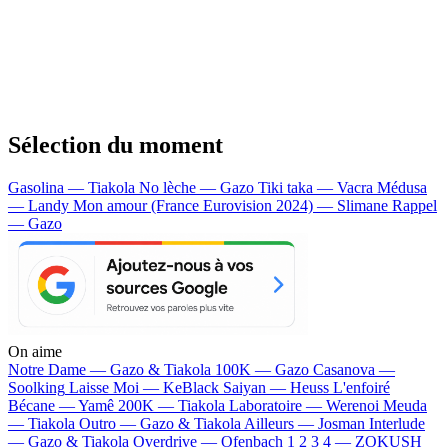
Sélection du moment
Gasolina — Tiakola
No lèche — Gazo
Tiki taka — Vacra
Médusa
— Landy
Mon amour (France Eurovision 2024) — Slimane
Rappel
— Gazo
On aime
Notre Dame —
Gazo & Tiakola
100K —
Gazo
Casanova —
Soolking
Laisse Moi —
KeBlack
Saiyan —
Heuss L'enfoiré
Bécane —
Yamê
200K —
Tiakola
Laboratoire —
Werenoi
Meuda
—
Tiakola
Outro —
Gazo & Tiakola
Ailleurs —
Josman
Interlude
—
Gazo & Tiakola
Overdrive —
Ofenbach
1 2 3 4 —
ZOKUSH