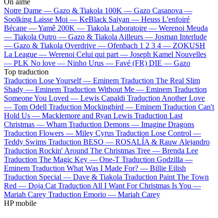
On aime
Notre Dame —
Gazo & Tiakola
100K —
Gazo
Casanova —
Soolking
Laisse Moi —
KeBlack
Saiyan —
Heuss L'enfoiré
Bécane —
Yamê
200K —
Tiakola
Laboratoire —
Werenoi
Meuda
—
Tiakola
Outro —
Gazo & Tiakola
Ailleurs —
Josman
Interlude
—
Gazo & Tiakola
Overdrive —
Ofenbach
1 2 3 4 —
ZOKUSH
La League —
Werenoi
Celui qui part —
Joseph Kamel
Nouvelles
—
PLK
No love —
Ninho
Urus —
Favé (FR)
DIE —
Gazo
Top traduction
Traduction Lose Yourself —
Eminem
Traduction The Real Slim
Shady —
Eminem
Traduction Without Me —
Eminem
Traduction
Someone You Loved —
Lewis Capaldi
Traduction Another Love
—
Tom Odell
Traduction Mockingbird —
Eminem
Traduction Can't
Hold Us —
Macklemore and Ryan Lewis
Traduction Last
Christmas —
Wham
Traduction Demons —
Imagine Dragons
Traduction Flowers —
Miley Cyrus
Traduction Lose Control —
Teddy Swims
Traduction BESO —
ROSALÍA & Rauw Alejandro
Traduction Rockin' Around The Christmas Tree —
Brenda Lee
Traduction The Magic Key —
One-T
Traduction Godzilla —
Eminem
Traduction What Was I Made For? —
Billie Eilish
Traduction Special —
Dave & Tiakola
Traduction Paint The Town
Red —
Doja Cat
Traduction All I Want For Christmas Is You —
Mariah Carey
Traduction Emorio —
Mariah Carey
HP mobile