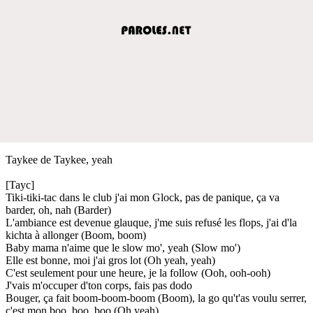
Taykee de Taykee, yeah
[Tayc]
Tiki-tiki-tac dans le club j'ai mon Glock, pas de panique, ça va
barder, oh, nah (Barder)
L'ambiance est devenue glauque, j'mе suis refusé les flops, j'ai d'la
kichta à allonger (Boom, boom)
Baby mama n'aimе que le slow mo', yeah (Slow mo')
Elle est bonne, moi j'ai gros lot (Oh yeah, yeah)
C'est seulement pour une heure, je la follow (Ooh, ooh-ooh)
J'vais m'occuper d'ton corps, fais pas dodo
Bouger, ça fait boom-boom-boom (Boom), la go qu't'as voulu serrer,
c'est mon boo, boo, boo (Oh yeah)