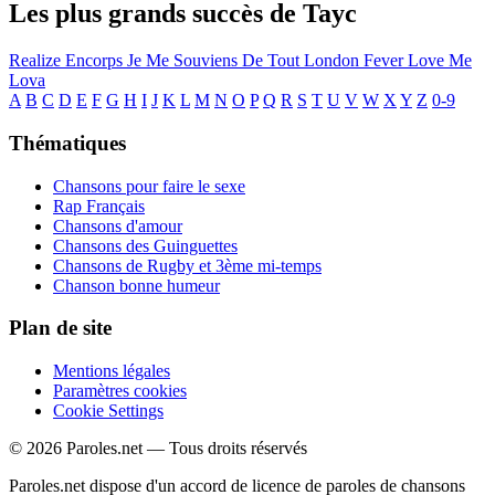
Les plus grands succès de Tayc
Realize
Encorps
Je Me Souviens De Tout
London Fever
Love Me
Lova
A
B
C
D
E
F
G
H
I
J
K
L
M
N
O
P
Q
R
S
T
U
V
W
X
Y
Z
0-9
Thématiques
Chansons pour faire le sexe
Rap Français
Chansons d'amour
Chansons des Guinguettes
Chansons de Rugby et 3ème mi-temps
Chanson bonne humeur
Plan de site
Mentions légales
Paramètres cookies
Cookie Settings
© 2026 Paroles.net — Tous droits réservés
Paroles.net dispose d'un accord de licence de paroles de chansons