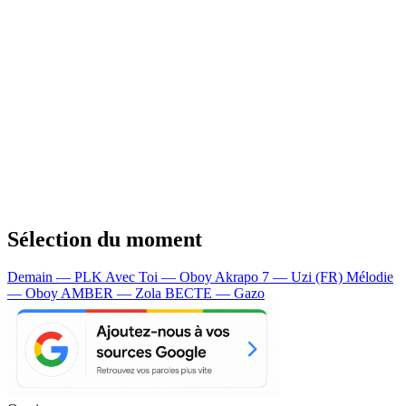
Sélection du moment
Demain — PLK
Avec Toi — Oboy
Akrapo 7 — Uzi (FR)
Mélodie
— Oboy
AMBER — Zola
BECTE — Gazo