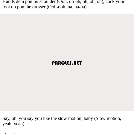
Hands dem pon mi shoulder (Ooh, oh-oh, oh, oh, oh), cock your
foot up pon the dresser (Ooh-ooh, na, na-na) ​
Say, oh, you say you like the slow motion, baby (Slow motion,
yeah, yeah)