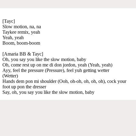
[Tayc]
Slow motion, na, na
Taykee remix, yeah
Yeah, yeah
Boom, boom-boom
[Amaria BB & Tayc]
Oh, you say you like the slow motion, baby
Oh, come rest up on me di don jordon, yeah (Yeah, yeah) ​
Ayy, feel the pressure (Pressure), feel yuh getting wetter
(Wetter)
Hands dem pon mi shoulder (Ooh, oh-oh, oh, oh, oh), cock your
foot up pon the dresser
Say, oh, you say you like the slow motion, baby