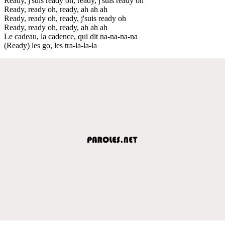
Ready, j'suis ready oh, ready, j'suis ready oh
Ready, ready oh, ready, ah ah ah
Ready, ready oh, ready, j'suis ready oh
Ready, ready oh, ready, ah ah ah
Le cadeau, la cadence, qui dit na-na-na-na
(Ready) les go, les tra-la-la-la