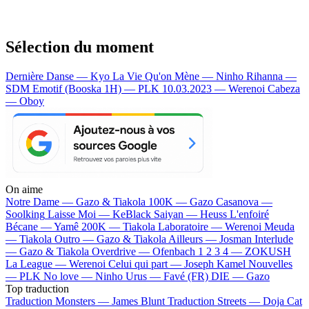
Sélection du moment
Dernière Danse — Kyo
La Vie Qu'on Mène — Ninho
Rihanna —
SDM
Emotif (Booska 1H) — PLK
10.03.2023 — Werenoi
Cabeza
— Oboy
On aime
Notre Dame —
Gazo & Tiakola
100K —
Gazo
Casanova —
Soolking
Laisse Moi —
KeBlack
Saiyan —
Heuss L'enfoiré
Bécane —
Yamê
200K —
Tiakola
Laboratoire —
Werenoi
Meuda
—
Tiakola
Outro —
Gazo & Tiakola
Ailleurs —
Josman
Interlude
—
Gazo & Tiakola
Overdrive —
Ofenbach
1 2 3 4 —
ZOKUSH
La League —
Werenoi
Celui qui part —
Joseph Kamel
Nouvelles
—
PLK
No love —
Ninho
Urus —
Favé (FR)
DIE —
Gazo
Top traduction
Traduction Monsters —
James Blunt
Traduction Streets —
Doja Cat