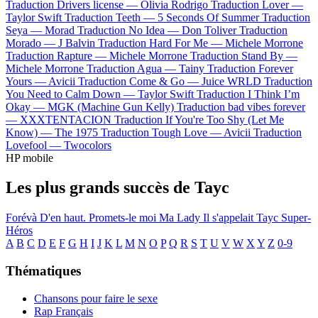
Traduction Drivers license —
Olivia Rodrigo
Traduction Lover —
Taylor Swift
Traduction Teeth —
5 Seconds Of Summer
Traduction
Seya —
Morad
Traduction No Idea —
Don Toliver
Traduction
Morado —
J Balvin
Traduction Hard For Me —
Michele Morrone
Traduction Rapture —
Michele Morrone
Traduction Stand By —
Michele Morrone
Traduction Agua —
Tainy
Traduction Forever
Yours —
Avicii
Traduction Come & Go —
Juice WRLD
Traduction
You Need to Calm Down —
Taylor Swift
Traduction I Think I’m
Okay —
MGK (Machine Gun Kelly)
Traduction bad vibes forever
—
XXXTENTACION
Traduction If You're Too Shy (Let Me
Know) —
The 1975
Traduction Tough Love —
Avicii
Traduction
Lovefool —
Twocolors
HP mobile
Les plus grands succès de Tayc
Forévà
D'en haut.
Promets-le moi
Ma Lady
Il s'appelait Tayc
Super-
Héros
A
B
C
D
E
F
G
H
I
J
K
L
M
N
O
P
Q
R
S
T
U
V
W
X
Y
Z
0-9
Thématiques
Chansons pour faire le sexe
Rap Français