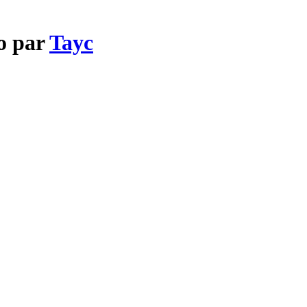
No par
Tayc