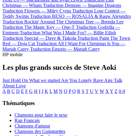
Christmas —
Wham
Traduction Demons —
Imagine Dragons
Traduction Flowers —
Miley Cyrus
Traduction Lose Control —
Teddy Swims
Traduction BESO —
ROSALÍA & Rauw Alejandro
Traduction Rockin' Around The Christmas Tree —
Brenda Lee
Traduction The Magic Key —
One-T
Traduction Godzilla —
Eminem
Traduction What Was I Made For? —
Billie Eilish
Traduction Special —
Dave & Tiakola
Traduction Paint The Town
Red —
Doja Cat
Traduction All I Want For Christmas Is You —
Mariah Carey
Traduction Emorio —
Mariah Carey
HP mobile
Les plus grands succès de Steve Aoki
Just Hold On
What we started
Are You Lonely
Rave
Aire
Talk
About Love
A
B
C
D
E
F
G
H
I
J
K
L
M
N
O
P
Q
R
S
T
U
V
W
X
Y
Z
0-9
Thématiques
Chansons pour faire le sexe
Rap Français
Chansons d'amour
Chansons des Guinguettes