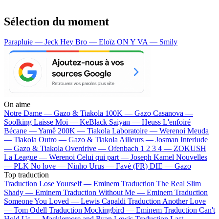
Sélection du moment
Parapluie — Jeck
Hey Bro — Eloïz
ON Y VA — Smily
On aime
Notre Dame —
Gazo & Tiakola
100K —
Gazo
Casanova —
Soolking
Laisse Moi —
KeBlack
Saiyan —
Heuss L'enfoiré
Bécane —
Yamê
200K —
Tiakola
Laboratoire —
Werenoi
Meuda
—
Tiakola
Outro —
Gazo & Tiakola
Ailleurs —
Josman
Interlude
—
Gazo & Tiakola
Overdrive —
Ofenbach
1 2 3 4 —
ZOKUSH
La League —
Werenoi
Celui qui part —
Joseph Kamel
Nouvelles
—
PLK
No love —
Ninho
Urus —
Favé (FR)
DIE —
Gazo
Top traduction
Traduction Lose Yourself —
Eminem
Traduction The Real Slim
Shady —
Eminem
Traduction Without Me —
Eminem
Traduction
Someone You Loved —
Lewis Capaldi
Traduction Another Love
—
Tom Odell
Traduction Mockingbird —
Eminem
Traduction Can't
Hold Us —
Macklemore and Ryan Lewis
Traduction Last