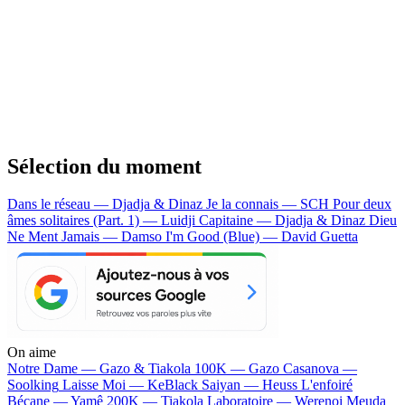
Sélection du moment
Dans le réseau — Djadja & Dinaz
Je la connais — SCH
Pour deux
âmes solitaires (Part. 1) — Luidji
Capitaine — Djadja & Dinaz
Dieu
Ne Ment Jamais — Damso
I'm Good (Blue) — David Guetta
On aime
Notre Dame —
Gazo & Tiakola
100K —
Gazo
Casanova —
Soolking
Laisse Moi —
KeBlack
Saiyan —
Heuss L'enfoiré
Bécane —
Yamê
200K —
Tiakola
Laboratoire —
Werenoi
Meuda