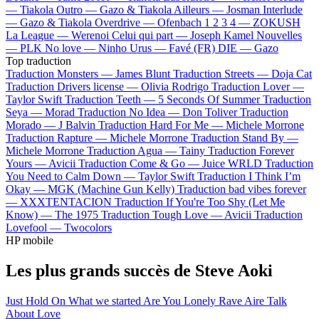
—
Tiakola
Outro —
Gazo & Tiakola
Ailleurs —
Josman
Interlude
—
Gazo & Tiakola
Overdrive —
Ofenbach
1 2 3 4 —
ZOKUSH
La League —
Werenoi
Celui qui part —
Joseph Kamel
Nouvelles
—
PLK
No love —
Ninho
Urus —
Favé (FR)
DIE —
Gazo
Top traduction
Traduction Monsters —
James Blunt
Traduction Streets —
Doja Cat
Traduction Drivers license —
Olivia Rodrigo
Traduction Lover —
Taylor Swift
Traduction Teeth —
5 Seconds Of Summer
Traduction
Seya —
Morad
Traduction No Idea —
Don Toliver
Traduction
Morado —
J Balvin
Traduction Hard For Me —
Michele Morrone
Traduction Rapture —
Michele Morrone
Traduction Stand By —
Michele Morrone
Traduction Agua —
Tainy
Traduction Forever
Yours —
Avicii
Traduction Come & Go —
Juice WRLD
Traduction
You Need to Calm Down —
Taylor Swift
Traduction I Think I’m
Okay —
MGK (Machine Gun Kelly)
Traduction bad vibes forever
—
XXXTENTACION
Traduction If You're Too Shy (Let Me
Know) —
The 1975
Traduction Tough Love —
Avicii
Traduction
Lovefool —
Twocolors
HP mobile
Les plus grands succès de Steve Aoki
Just Hold On
What we started
Are You Lonely
Rave
Aire
Talk
About Love