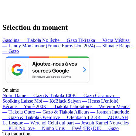
Sélection du moment
Gasolina — Tiakola
No lèche — Gazo
Tiki taka — Vacra
Médusa
— Landy
Mon amour (France Eurovision 2024) — Slimane
Rappel
— Gazo
On aime
Notre Dame —
Gazo & Tiakola
100K —
Gazo
Casanova —
Soolking
Laisse Moi —
KeBlack
Saiyan —
Heuss L'enfoiré
Bécane —
Yamê
200K —
Tiakola
Laboratoire —
Werenoi
Meuda
—
Tiakola
Outro —
Gazo & Tiakola
Ailleurs —
Josman
Interlude
—
Gazo & Tiakola
Overdrive —
Ofenbach
1 2 3 4 —
ZOKUSH
La League —
Werenoi
Celui qui part —
Joseph Kamel
Nouvelles
—
PLK
No love —
Ninho
Urus —
Favé (FR)
DIE —
Gazo
Top traduction