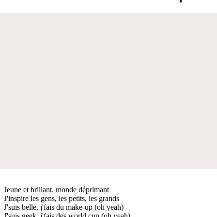
Jeune et brillant, monde déprimant
J'inspire les gens, les petits, les grands
J'suis belle, j'fais du make-up (oh yeah)
J'suis geek, j'fais des world cup (oh yeah)