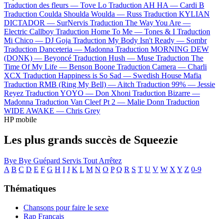
Traduction des fleurs —
Tove Lo
Traduction AH HA —
Cardi B
Traduction Coulda Shoulda Woulda —
Russ
Traduction KYLIAN
DICTADOR —
SurNervis
Traduction The Way You Are —
Electric Callboy
Traduction Home To Me —
Tones & I
Traduction
Mi Chico —
DJ Goja
Traduction My Body Isn't Ready —
Sombr
Traduction Danceteria —
Madonna
Traduction MORNING DEW
(DONK) —
Beyoncé
Traduction Hush —
Muse
Traduction The
Time Of My Life —
Benson Boone
Traduction Camera —
Charli
XCX
Traduction Happiness is So Sad —
Swedish House Mafia
Traduction RMB (Ring My Bell) —
Aitch
Traduction 99% —
Jessie
Reyez
Traduction YOYO —
Don Xhoni
Traduction Bizarre —
Madonna
Traduction Van Cleef Pt 2 —
Malie Donn
Traduction
WIDE AWAKE —
Chris Grey
HP mobile
Les plus grands succès de Squeezie
Bye Bye
Guépard
Servis
Tout
Arrêtez
A
B
C
D
E
F
G
H
I
J
K
L
M
N
O
P
Q
R
S
T
U
V
W
X
Y
Z
0-9
Thématiques
Chansons pour faire le sexe
Rap Français