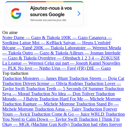
On aime
Notre Dame —
Gazo & Tiakola
100K —
Gazo
Casanova —
Soolking
Laisse Moi —
KeBlack
Saiyan —
Heuss L'enfoiré
Bécane —
Yamê
200K —
Tiakola
Laboratoire —
Werenoi
Meuda
—
Tiakola
Outro —
Gazo & Tiakola
Ailleurs —
Josman
Interlude
—
Gazo & Tiakola
Overdrive —
Ofenbach
1 2 3 4 —
ZOKUSH
La League —
Werenoi
Celui qui part —
Joseph Kamel
Nouvelles
—
PLK
No love —
Ninho
Urus —
Favé (FR)
DIE —
Gazo
Top traduction
Traduction Monsters —
James Blunt
Traduction Streets —
Doja Cat
Traduction Drivers license —
Olivia Rodrigo
Traduction Lover —
Taylor Swift
Traduction Teeth —
5 Seconds Of Summer
Traduction
Seya —
Morad
Traduction No Idea —
Don Toliver
Traduction
Morado —
J Balvin
Traduction Hard For Me —
Michele Morrone
Traduction Rapture —
Michele Morrone
Traduction Stand By —
Michele Morrone
Traduction Agua —
Tainy
Traduction Forever
Yours —
Avicii
Traduction Come & Go —
Juice WRLD
Traduction
You Need to Calm Down —
Taylor Swift
Traduction I Think I’m
Okay —
MGK (Machine Gun Kelly)
Traduction bad vibes forever