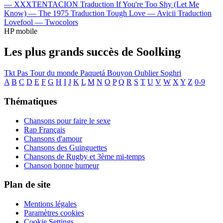
—
XXXTENTACION
Traduction If You're Too Shy (Let Me
Know) —
The 1975
Traduction Tough Love —
Avicii
Traduction
Lovefool —
Twocolors
HP mobile
Les plus grands succès de Soolking
Tkt Pas
Tour du monde
Paquetá
Bouyon
Oublier
Soghri
A
B
C
D
E
F
G
H
I
J
K
L
M
N
O
P
Q
R
S
T
U
V
W
X
Y
Z
0-9
Thématiques
Chansons pour faire le sexe
Rap Français
Chansons d'amour
Chansons des Guinguettes
Chansons de Rugby et 3ème mi-temps
Chanson bonne humeur
Plan de site
Mentions légales
Paramètres cookies
Cookie Settings