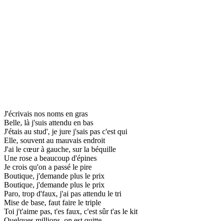
J'écrivais nos noms en gras
Belle, là j'suis attendu en bas
J'étais au stud', je jure j'sais pas c'est qui
Elle, souvent au mauvais endroit
J'ai le cœur à gauche, sur la béquille
Une rose a beaucoup d'épines
Je crois qu'on a passé le pire
Boutique, j'demande plus le prix
Boutique, j'demande plus le prix
Paro, trop d'faux, j'ai pas attendu le tri
Mise de base, faut faire le triple
Toi j't'aime pas, t'es faux, c'est sûr t'as le kit
Quelques millions, on est quitte