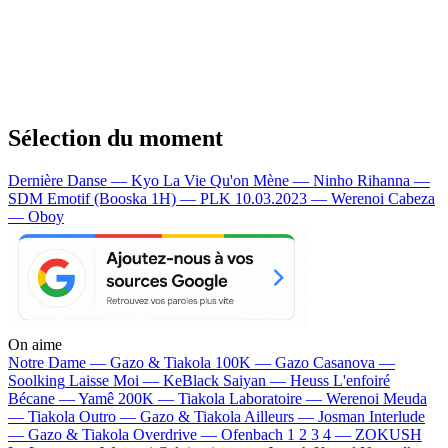
Sélection du moment
Dernière Danse — Kyo
La Vie Qu'on Mène — Ninho
Rihanna —
SDM
Emotif (Booska 1H) — PLK
10.03.2023 — Werenoi
Cabeza
— Oboy
On aime
Notre Dame —
Gazo & Tiakola
100K —
Gazo
Casanova —
Soolking
Laisse Moi —
KeBlack
Saiyan —
Heuss L'enfoiré
Bécane —
Yamê
200K —
Tiakola
Laboratoire —
Werenoi
Meuda
—
Tiakola
Outro —
Gazo & Tiakola
Ailleurs —
Josman
Interlude
—
Gazo & Tiakola
Overdrive —
Ofenbach
1 2 3 4 —
ZOKUSH