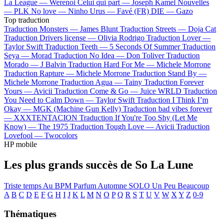
La League —
Werenoi
Celui qui part —
Joseph Kamel
Nouvelles
—
PLK
No love —
Ninho
Urus —
Favé (FR)
DIE —
Gazo
Top traduction
Traduction Monsters —
James Blunt
Traduction Streets —
Doja Cat
Traduction Drivers license —
Olivia Rodrigo
Traduction Lover —
Taylor Swift
Traduction Teeth —
5 Seconds Of Summer
Traduction
Seya —
Morad
Traduction No Idea —
Don Toliver
Traduction
Morado —
J Balvin
Traduction Hard For Me —
Michele Morrone
Traduction Rapture —
Michele Morrone
Traduction Stand By —
Michele Morrone
Traduction Agua —
Tainy
Traduction Forever
Yours —
Avicii
Traduction Come & Go —
Juice WRLD
Traduction
You Need to Calm Down —
Taylor Swift
Traduction I Think I’m
Okay —
MGK (Machine Gun Kelly)
Traduction bad vibes forever
—
XXXTENTACION
Traduction If You're Too Shy (Let Me
Know) —
The 1975
Traduction Tough Love —
Avicii
Traduction
Lovefool —
Twocolors
HP mobile
Les plus grands succès de So La Lune
Triste temps
Au BPM
Parfum Automne
SOLO
Un Peu Beaucoup
A
B
C
D
E
F
G
H
I
J
K
L
M
N
O
P
Q
R
S
T
U
V
W
X
Y
Z
0-9
Thématiques