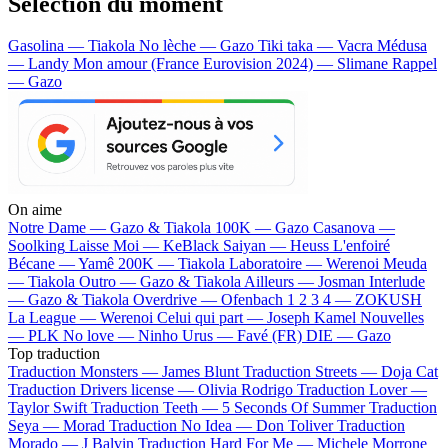
Sélection du moment
Gasolina — Tiakola
No lèche — Gazo
Tiki taka — Vacra
Médusa
— Landy
Mon amour (France Eurovision 2024) — Slimane
Rappel
— Gazo
On aime
Notre Dame —
Gazo & Tiakola
100K —
Gazo
Casanova —
Soolking
Laisse Moi —
KeBlack
Saiyan —
Heuss L'enfoiré
Bécane —
Yamê
200K —
Tiakola
Laboratoire —
Werenoi
Meuda
—
Tiakola
Outro —
Gazo & Tiakola
Ailleurs —
Josman
Interlude
—
Gazo & Tiakola
Overdrive —
Ofenbach
1 2 3 4 —
ZOKUSH
La League —
Werenoi
Celui qui part —
Joseph Kamel
Nouvelles
—
PLK
No love —
Ninho
Urus —
Favé (FR)
DIE —
Gazo
Top traduction
Traduction Monsters —
James Blunt
Traduction Streets —
Doja Cat
Traduction Drivers license —
Olivia Rodrigo
Traduction Lover —
Taylor Swift
Traduction Teeth —
5 Seconds Of Summer
Traduction
Seya —
Morad
Traduction No Idea —
Don Toliver
Traduction
Morado —
J Balvin
Traduction Hard For Me —
Michele Morrone