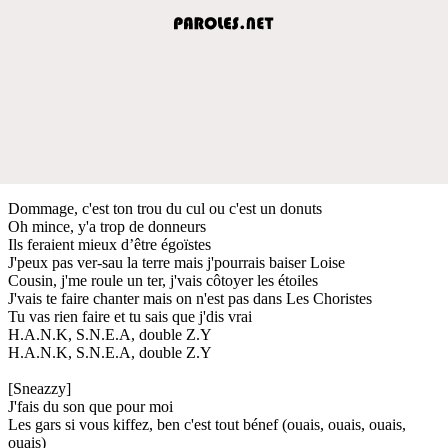
Dommage, c'est ton trou du cul ou c'est un donuts
Oh mince, y'a trop de donneurs
Ils feraient mieux d’être égoïstes
J'peux pas ver-sau la terre mais j'pourrais baiser Loise
Cousin, j'me roule un ter, j'vais côtoyer les étoiles
J'vais te faire chanter mais on n'est pas dans Les Choristes
Tu vas rien faire et tu sais que j'dis vrai
H.A.N.K, S.N.E.A, double Z.Y
H.A.N.K, S.N.E.A, double Z.Y
[Sneazzy]
J'fais du son que pour moi
Les gars si vous kiffez, ben c'est tout bénef (ouais, ouais, ouais,
ouais)