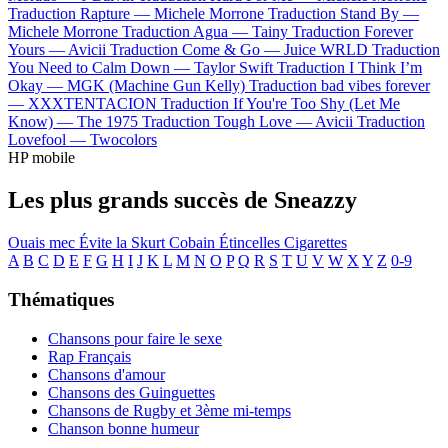
Traduction Rapture —
Michele Morrone
Traduction Stand By —
Michele Morrone
Traduction Agua —
Tainy
Traduction Forever
Yours —
Avicii
Traduction Come & Go —
Juice WRLD
Traduction
You Need to Calm Down —
Taylor Swift
Traduction I Think I’m
Okay —
MGK (Machine Gun Kelly)
Traduction bad vibes forever
—
XXXTENTACION
Traduction If You're Too Shy (Let Me
Know) —
The 1975
Traduction Tough Love —
Avicii
Traduction
Lovefool —
Twocolors
HP mobile
Les plus grands succès de Sneazzy
Ouais mec
Évite la
Skurt Cobain
Étincelles
Cigarettes
A
B
C
D
E
F
G
H
I
J
K
L
M
N
O
P
Q
R
S
T
U
V
W
X
Y
Z
0-9
Thématiques
Chansons pour faire le sexe
Rap Français
Chansons d'amour
Chansons des Guinguettes
Chansons de Rugby et 3ème mi-temps
Chanson bonne humeur