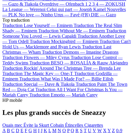
—
Gazo & Tiakola
Overdrive —
Ofenbach
1 2 3 4 —
ZOKUSH
La League —
Werenoi
Celui qui part —
Joseph Kamel
Nouvelles
—
PLK
No love —
Ninho
Urus —
Favé (FR)
DIE —
Gazo
Top traduction
Traduction Lose Yourself —
Eminem
Traduction The Real Slim
Shady —
Eminem
Traduction Without Me —
Eminem
Traduction
Someone You Loved —
Lewis Capaldi
Traduction Another Love
—
Tom Odell
Traduction Mockingbird —
Eminem
Traduction Can't
Hold Us —
Macklemore and Ryan Lewis
Traduction Last
Christmas —
Wham
Traduction Demons —
Imagine Dragons
Traduction Flowers —
Miley Cyrus
Traduction Lose Control —
Teddy Swims
Traduction BESO —
ROSALÍA & Rauw Alejandro
Traduction Rockin' Around The Christmas Tree —
Brenda Lee
Traduction The Magic Key —
One-T
Traduction Godzilla —
Eminem
Traduction What Was I Made For? —
Billie Eilish
Traduction Special —
Dave & Tiakola
Traduction Paint The Town
Red —
Doja Cat
Traduction All I Want For Christmas Is You —
Mariah Carey
Traduction Emorio —
Mariah Carey
HP mobile
Les plus grands succès de Sneazzy
Ouais mec
Évite la
Skurt Cobain
Étincelles
Cigarettes
A
B
C
D
E
F
G
H
I
J
K
L
M
N
O
P
Q
R
S
T
U
V
W
X
Y
Z
0-9