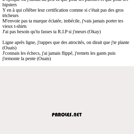
hipsters
Y en à qui célèbre leur certification comme si c'était pas des gros
tricheurs
M'envoie pas ta marque éclatée, imbécile, j'vais jamais porter tes
vieux t-shirts
J'ai pas besoin qu'tu fasses ta R.I.P si j'meurs (Okay)
Ligne après ligne, j'rappes que des atrocités, on dirait que j'te plante
(Ouais)
J'connais les échecs, j'ai jamais flippé, j'remets les gants puis
j'remonte la pente (Ouais)