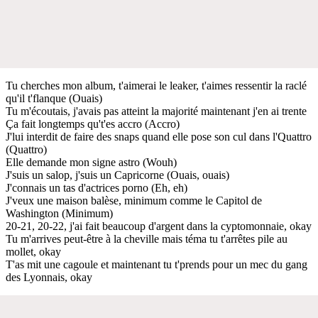
Tu cherches mon album, t'aimerai le leaker, t'aimes ressentir la raclé
qu'il t'flanque (Ouais)
Tu m'écoutais, j'avais pas atteint la majorité maintenant j'en ai trente
Ça fait longtemps qu't'es accro (Accro)
J'lui interdit de faire des snaps quand elle pose son cul dans l'Quattro
(Quattro)
Elle demande mon signe astro (Wouh)
J'suis un salop, j'suis un Capricorne (Ouais, ouais)
J'connais un tas d'actrices porno (Eh, eh)
J'veux une maison balèse, minimum comme le Capitol de
Washington (Minimum)
20-21, 20-22, j'ai fait beaucoup d'argent dans la cyptomonnaie, okay
Tu m'arrives peut-être à la cheville mais téma tu t'arrêtes pile au
mollet, okay
T'as mit une cagoule et maintenant tu t'prends pour un mec du gang
des Lyonnais, okay