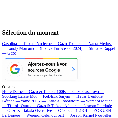
Sélection du moment
Gasolina — Tiakola
No lèche — Gazo
Tiki taka — Vacra
Médusa
— Landy
Mon amour (France Eurovision 2024) — Slimane
Rappel
— Gazo
On aime
Notre Dame —
Gazo & Tiakola
100K —
Gazo
Casanova —
Soolking
Laisse Moi —
KeBlack
Saiyan —
Heuss L'enfoiré
Bécane —
Yamê
200K —
Tiakola
Laboratoire —
Werenoi
Meuda
—
Tiakola
Outro —
Gazo & Tiakola
Ailleurs —
Josman
Interlude
—
Gazo & Tiakola
Overdrive —
Ofenbach
1 2 3 4 —
ZOKUSH
La League —
Werenoi
Celui qui part —
Joseph Kamel
Nouvelles