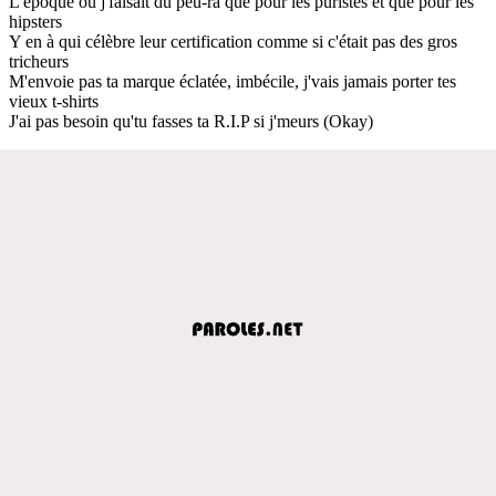
L'époque où j'faisait du peu-ra que pour les puristes et que pour les
hipsters
Y en à qui célèbre leur certification comme si c'était pas des gros
tricheurs
M'envoie pas ta marque éclatée, imbécile, j'vais jamais porter tes
vieux t-shirts
J'ai pas besoin qu'tu fasses ta R.I.P si j'meurs (Okay)