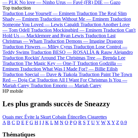
—
PLK
No love —
Ninho
Urus —
Favé (FR)
DIE —
Gazo
Top traduction
Traduction Lose Yourself —
Eminem
Traduction The Real Slim
Shady —
Eminem
Traduction Without Me —
Eminem
Traduction
Someone You Loved —
Lewis Capaldi
Traduction Another Love
—
Tom Odell
Traduction Mockingbird —
Eminem
Traduction Can't
Hold Us —
Macklemore and Ryan Lewis
Traduction Last
Christmas —
Wham
Traduction Demons —
Imagine Dragons
Traduction Flowers —
Miley Cyrus
Traduction Lose Control —
Teddy Swims
Traduction BESO —
ROSALÍA & Rauw Alejandro
Traduction Rockin' Around The Christmas Tree —
Brenda Lee
Traduction The Magic Key —
One-T
Traduction Godzilla —
Eminem
Traduction What Was I Made For? —
Billie Eilish
Traduction Special —
Dave & Tiakola
Traduction Paint The Town
Red —
Doja Cat
Traduction All I Want For Christmas Is You —
Mariah Carey
Traduction Emorio —
Mariah Carey
HP mobile
Les plus grands succès de Sneazzy
Ouais mec
Évite la
Skurt Cobain
Étincelles
Cigarettes
A
B
C
D
E
F
G
H
I
J
K
L
M
N
O
P
Q
R
S
T
U
V
W
X
Y
Z
0-9
Thématiques