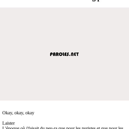
Okay, okay, okay
Laister
L'époque où j'faisait du peu-ra que pour les puristes et que pour les