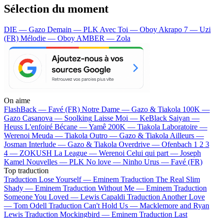
Sélection du moment
DIE — Gazo
Demain — PLK
Avec Toi — Oboy
Akrapo 7 — Uzi
(FR)
Mélodie — Oboy
AMBER — Zola
On aime
FlashBack —
Favé (FR)
Notre Dame —
Gazo & Tiakola
100K —
Gazo
Casanova —
Soolking
Laisse Moi —
KeBlack
Saiyan —
Heuss L'enfoiré
Bécane —
Yamê
200K —
Tiakola
Laboratoire —
Werenoi
Meuda —
Tiakola
Outro —
Gazo & Tiakola
Ailleurs —
Josman
Interlude —
Gazo & Tiakola
Overdrive —
Ofenbach
1 2 3
4 —
ZOKUSH
La League —
Werenoi
Celui qui part —
Joseph
Kamel
Nouvelles —
PLK
No love —
Ninho
Urus —
Favé (FR)
Top traduction
Traduction Lose Yourself —
Eminem
Traduction The Real Slim
Shady —
Eminem
Traduction Without Me —
Eminem
Traduction
Someone You Loved —
Lewis Capaldi
Traduction Another Love
—
Tom Odell
Traduction Can't Hold Us —
Macklemore and Ryan
Lewis
Traduction Mockingbird —
Eminem
Traduction Last