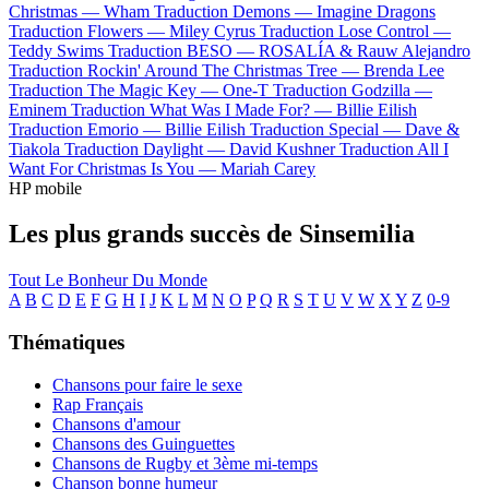
Christmas —
Wham
Traduction Demons —
Imagine Dragons
Traduction Flowers —
Miley Cyrus
Traduction Lose Control —
Teddy Swims
Traduction BESO —
ROSALÍA & Rauw Alejandro
Traduction Rockin' Around The Christmas Tree —
Brenda Lee
Traduction The Magic Key —
One-T
Traduction Godzilla —
Eminem
Traduction What Was I Made For? —
Billie Eilish
Traduction Emorio —
Billie Eilish
Traduction Special —
Dave &
Tiakola
Traduction Daylight —
David Kushner
Traduction All I
Want For Christmas Is You —
Mariah Carey
HP mobile
Les plus grands succès de Sinsemilia
Tout Le Bonheur Du Monde
A
B
C
D
E
F
G
H
I
J
K
L
M
N
O
P
Q
R
S
T
U
V
W
X
Y
Z
0-9
Thématiques
Chansons pour faire le sexe
Rap Français
Chansons d'amour
Chansons des Guinguettes
Chansons de Rugby et 3ème mi-temps
Chanson bonne humeur