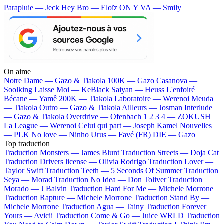
Parapluie — Jeck
Hey Bro — Eloïz
ON Y VA — Smily
On aime
Notre Dame —
Gazo & Tiakola
100K —
Gazo
Casanova —
Soolking
Laisse Moi —
KeBlack
Saiyan —
Heuss L'enfoiré
Bécane —
Yamê
200K —
Tiakola
Laboratoire —
Werenoi
Meuda
—
Tiakola
Outro —
Gazo & Tiakola
Ailleurs —
Josman
Interlude
—
Gazo & Tiakola
Overdrive —
Ofenbach
1 2 3 4 —
ZOKUSH
La League —
Werenoi
Celui qui part —
Joseph Kamel
Nouvelles
—
PLK
No love —
Ninho
Urus —
Favé (FR)
DIE —
Gazo
Top traduction
Traduction Monsters —
James Blunt
Traduction Streets —
Doja Cat
Traduction Drivers license —
Olivia Rodrigo
Traduction Lover —
Taylor Swift
Traduction Teeth —
5 Seconds Of Summer
Traduction
Seya —
Morad
Traduction No Idea —
Don Toliver
Traduction
Morado —
J Balvin
Traduction Hard For Me —
Michele Morrone
Traduction Rapture —
Michele Morrone
Traduction Stand By —
Michele Morrone
Traduction Agua —
Tainy
Traduction Forever
Yours —
Avicii
Traduction Come & Go —
Juice WRLD
Traduction