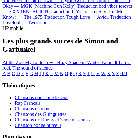
You Need to Calm Down —
Taylor Swift
Traduction I Think I’m
Okay —
MGK (Machine Gun Kelly)
Traduction bad vibes forever
—
XXXTENTACION
Traduction If You're Too Shy (Let Me
Know) —
The 1975
Traduction Tough Love —
Avicii
Traduction
Lovefool —
Twocolors
HP mobile
Les plus grands succès de Simon and
Garfunkel
At the Zoo
My Little Town
Hazy Shade of Winter
Fakin' It
I am a
rock
The sound of silence
A
B
C
D
E
F
G
H
I
J
K
L
M
N
O
P
Q
R
S
T
U
V
W
X
Y
Z
0-9
Thématiques
Chansons pour faire le sexe
Rap Français
Chansons d'amour
Chansons des Guinguettes
Chansons de Rugby et 3ème mi-temps
Chanson bonne humeur
Plan de site