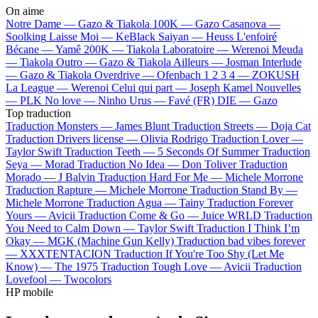
On aime
Notre Dame —
Gazo & Tiakola
100K —
Gazo
Casanova —
Soolking
Laisse Moi —
KeBlack
Saiyan —
Heuss L'enfoiré
Bécane —
Yamê
200K —
Tiakola
Laboratoire —
Werenoi
Meuda
—
Tiakola
Outro —
Gazo & Tiakola
Ailleurs —
Josman
Interlude
—
Gazo & Tiakola
Overdrive —
Ofenbach
1 2 3 4 —
ZOKUSH
La League —
Werenoi
Celui qui part —
Joseph Kamel
Nouvelles
—
PLK
No love —
Ninho
Urus —
Favé (FR)
DIE —
Gazo
Top traduction
Traduction Monsters —
James Blunt
Traduction Streets —
Doja Cat
Traduction Drivers license —
Olivia Rodrigo
Traduction Lover —
Taylor Swift
Traduction Teeth —
5 Seconds Of Summer
Traduction
Seya —
Morad
Traduction No Idea —
Don Toliver
Traduction
Morado —
J Balvin
Traduction Hard For Me —
Michele Morrone
Traduction Rapture —
Michele Morrone
Traduction Stand By —
Michele Morrone
Traduction Agua —
Tainy
Traduction Forever
Yours —
Avicii
Traduction Come & Go —
Juice WRLD
Traduction
You Need to Calm Down —
Taylor Swift
Traduction I Think I’m
Okay —
MGK (Machine Gun Kelly)
Traduction bad vibes forever
—
XXXTENTACION
Traduction If You're Too Shy (Let Me
Know) —
The 1975
Traduction Tough Love —
Avicii
Traduction
Lovefool —
Twocolors
HP mobile