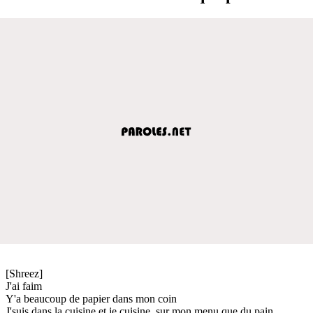
[Shreez]
J'ai faim
Y'a beaucoup de papier dans mon coin
J'suis dans la cuisine et je cuisine, sur mon menu que du pain