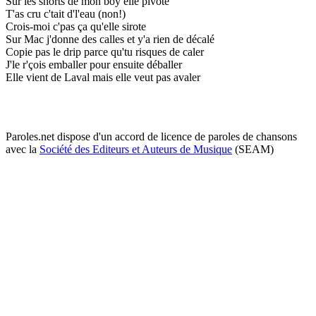
Sur les shorts de mon boy elle pivote
T'as cru c'tait d'l'eau (non!)
Crois-moi c'pas ça qu'elle sirote
Sur Mac j'donne des calles et y'a rien de décalé
Copie pas le drip parce qu'tu risques de caler
J'le r'çois emballer pour ensuite déballer
Elle vient de Laval mais elle veut pas avaler
Paroles.net dispose d'un accord de licence de paroles de chansons
avec la
Société des Editeurs et Auteurs de Musique
(SEAM)