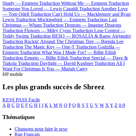
Shady —
Eminem
Traduction Without Me —
Eminem
Traduction
Someone You Loved —
Lewis Capaldi
Traduction Another Love
—
Tom Odell
Traduction Can't Hold Us —
Macklemore and Ryan
Lewis
Traduction Mockingbird —
Eminem
Traduction Last
Christmas —
Wham
Traduction Demons —
Imagine Dragons
Traduction Flowers —
Miley Cyrus
Traduction Lose Control —
Teddy Swims
Traduction BESO —
ROSALÍA & Rauw Alejandro
Traduction Rockin' Around The Christmas Tree —
Brenda Lee
Traduction The Magic Key —
One-T
Traduction Godzilla —
Eminem
Traduction What Was I Made For? —
Billie Eilish
Traduction Emorio —
Billie Eilish
Traduction Special —
Dave &
Tiakola
Traduction Daylight —
David Kushner
Traduction All I
Want For Christmas Is You —
Mariah Carey
HP mobile
Les plus grands succès de Shreez
KESS PASS
Facile
A
B
C
D
E
F
G
H
I
J
K
L
M
N
O
P
Q
R
S
T
U
V
W
X
Y
Z
0-9
Thématiques
Chansons pour faire le sexe
Rap Français