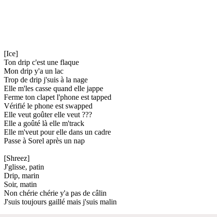
[Ice]
Ton drip c'est une flaque
Mon drip y'a un lac
Trop de drip j'suis à la nage
Elle m'les casse quand elle jappe
Ferme ton clapet l'phone est tapped
Vérifié le phone est swapped
Elle veut goûter elle veut ???
Elle a goûté là elle m'track
Elle m'veut pour elle dans un cadre
Passe à Sorel après un nap
[Shreez]
J'glisse, patin
Drip, marin
Soir, matin
Non chérie chérie y'a pas de câlin
J'suis toujours gaillé mais j'suis malin