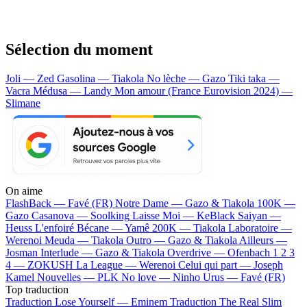
Sélection du moment
Joli — Zed
Gasolina — Tiakola
No lèche — Gazo
Tiki taka —
Vacra
Médusa — Landy
Mon amour (France Eurovision 2024) —
Slimane
On aime
FlashBack —
Favé (FR)
Notre Dame —
Gazo & Tiakola
100K —
Gazo
Casanova —
Soolking
Laisse Moi —
KeBlack
Saiyan —
Heuss L'enfoiré
Bécane —
Yamê
200K —
Tiakola
Laboratoire —
Werenoi
Meuda —
Tiakola
Outro —
Gazo & Tiakola
Ailleurs —
Josman
Interlude —
Gazo & Tiakola
Overdrive —
Ofenbach
1 2 3
4 —
ZOKUSH
La League —
Werenoi
Celui qui part —
Joseph
Kamel
Nouvelles —
PLK
No love —
Ninho
Urus —
Favé (FR)
Top traduction
Traduction Lose Yourself —
Eminem
Traduction The Real Slim