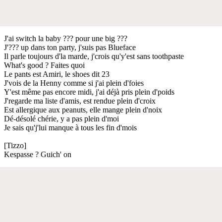
J'ai switch la baby ??? pour une big ???
J'??? up dans ton party, j'suis pas Blueface
Il parle toujours d'la marde, j'crois qu'y'est sans toothpaste
What's good ? Faites quoi
Le pants est Amiri, le shoes dit 23
J'vois de la Henny comme si j'ai plein d'foies
Y'est même pas encore midi, j'ai déjà pris plein d'poids
J'regarde ma liste d'amis, est rendue plein d'croix
Est allergique aux peanuts, elle mange plein d'noix
Dé-désolé chérie, y a pas plein d'moi
Je sais qu'j'lui manque à tous les fin d'mois
[Tizzo]
Kespasse ? Guich' on