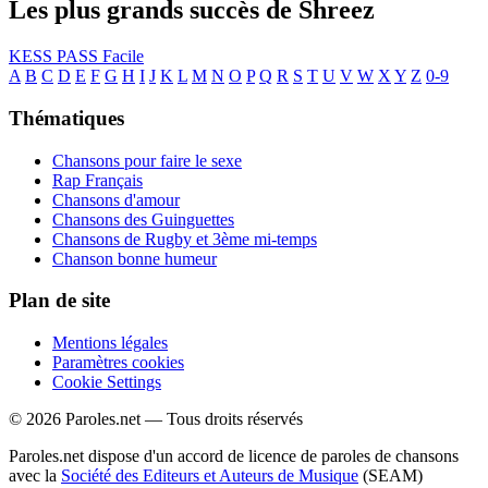
Les plus grands succès de Shreez
KESS PASS
Facile
A
B
C
D
E
F
G
H
I
J
K
L
M
N
O
P
Q
R
S
T
U
V
W
X
Y
Z
0-9
Thématiques
Chansons pour faire le sexe
Rap Français
Chansons d'amour
Chansons des Guinguettes
Chansons de Rugby et 3ème mi-temps
Chanson bonne humeur
Plan de site
Mentions légales
Paramètres cookies
Cookie Settings
© 2026 Paroles.net — Tous droits réservés
Paroles.net dispose d'un accord de licence de paroles de chansons
avec la
Société des Editeurs et Auteurs de Musique
(SEAM)