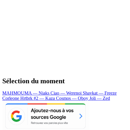
Sélection du moment
MAHMOUMA — Niaks
Ciao — Werenoi
Shavkat — Freeze
Corleone
Hrtbrk #2 — Kaza
Cosmos — Oboy
Joli — Zed