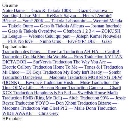
On aime
Notre Dame —
Gazo & Tiakola
100K —
Gazo
Casanova —
Soolking
Laisse Moi —
KeBlack
Saiyan —
Heuss L'enfoiré
Bécane —
Yamê
200K —
Tiakola
Laboratoire —
Werenoi
Meuda
—
Tiakola
Outro —
Gazo & Tiakola
Ailleurs —
Josman
Interlude
—
Gazo & Tiakola
Overdrive —
Ofenbach
1 2 3 4 —
ZOKUSH
La League —
Werenoi
Celui qui part —
Joseph Kamel
Nouvelles
—
PLK
No love —
Ninho
Urus —
Favé (FR)
DIE —
Gazo
Top traduction
Traduction des fleurs —
Tove Lo
Traduction AH HA —
Cardi B
Traduction Coulda Shoulda Woulda —
Russ
Traduction KYLIAN
DICTADOR —
SurNervis
Traduction The Way You Are —
Electric Callboy
Traduction Home To Me —
Tones & I
Traduction
Mi Chico —
DJ Goja
Traduction My Body Isn't Ready —
Sombr
Traduction Danceteria —
Madonna
Traduction MORNING DEW
(DONK) —
Beyoncé
Traduction Hush —
Muse
Traduction The
Time Of My Life —
Benson Boone
Traduction Camera —
Charli
XCX
Traduction Happiness is So Sad —
Swedish House Mafia
Traduction RMB (Ring My Bell) —
Aitch
Traduction 99% —
Jessie
Reyez
Traduction YOYO —
Don Xhoni
Traduction Bizarre —
Madonna
Traduction Van Cleef Pt 2 —
Malie Donn
Traduction
WIDE AWAKE —
Chris Grey
HP mobile